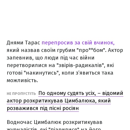
Днями Тарас
перепросив за свій вчинок,
який назвав своїм грубим "про**бом". Актор
запевнив, що люди під час війни
перетворилися на "звірів-радикалів", які
готові "накинутись", коли з’явиться така
можливість.
По одному судять усіх, – відомий
НЕ ПРОПУСТІТЬ
актор розкритикував Цимбалюка, який
розважився під пісні росіян
Водночас Цимбалюк розкритикував
журналістів, які "піарилися" на його