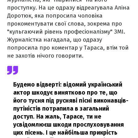
проступку. На це одразу відреагувала Аліна
Доротюк, яка попросила чоловіка
прокоментувати свої слова, зокрема про
"кульгаючий рівень професіоналізму" ЗМІ.
Журналістка нагадала, що одразу
попросила про коментар у Тараса, втім той
не захотів нічого говорити.
Будемо відверті: відомий український
актор шкодує винятково про те, що
його тусня під русняві пісні виконавців-
путіністів потрапила в загальний
доступ. На жаль, Тарасе, ти не
усвідомлюєш шкоди прослуховування
цих пісень. І це найбільша прикрість