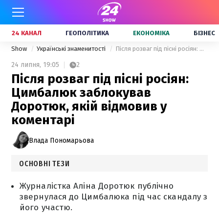
24 КАНАЛ
ГЕОПОЛІТИКА
ЕКОНОМІКА
БІЗНЕС
Show
Українські знаменитості
Після розваг під пісні росіян: Цимбалюк заблокував Доротюк, якій відмовив у коментарі
24 липня,
19:05
2
Після розваг під пісні росіян:
Цимбалюк заблокував
Доротюк, якій відмовив у
коментарі
Влада Пономарьова
ОСНОВНІ ТЕЗИ
Журналістка Аліна Доротюк публічно
звернулася до Цимбалюка під час скандалу з
його участю.