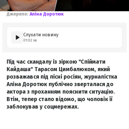
Джерело:
Аліна Доротюк
Слухати новину
01:02 хв
Під час скандалу із зіркою "Спіймати
Кайдаша" Тарасом Цимбалюком, який
розважався під пісні росіян, журналістка
Аліна Доротюк публічно зверталася до
актора з проханням пояснити ситуацію.
Втім, тепер стало відомо, що чоловік її
заблокував у соцмережах.