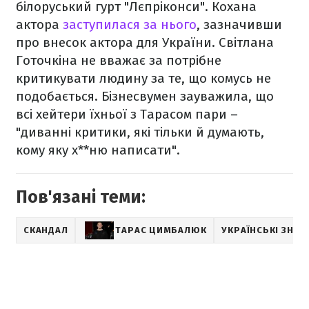
білоруський гурт "Лєпріконси". Кохана
актора
заступилася за нього
, зазначивши
про внесок актора для України. Світлана
Готочкіна не вважає за потрібне
критикувати людину за те, що комусь не
подобається. Бізнесвумен зауважила, що
всі хейтери їхньої з Тарасом пари –
"диванні критики, які тільки й думають,
кому яку х**ню написати".
Пов'язані теми:
СКАНДАЛ
ТАРАС ЦИМБАЛЮК
УКРАЇНСЬКІ ЗНАМ