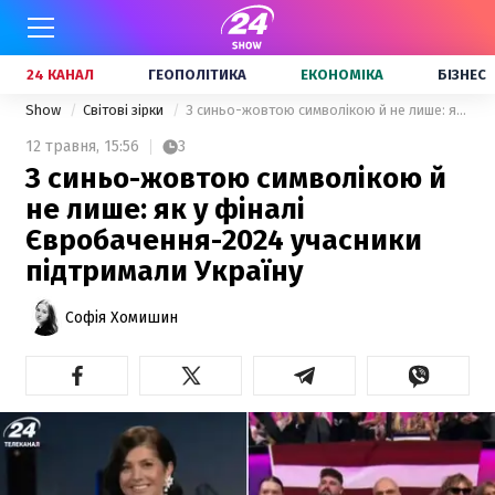
24 КАНАЛ
ГЕОПОЛІТИКА
ЕКОНОМІКА
БІЗНЕС
Show
Світові зірки
З синьо-жовтою символікою й не лише: як у фіналі Євробачення-2024 учасники підтримали Україну
12 травня,
15:56
3
З синьо-жовтою символікою й
не лише: як у фіналі
Євробачення-2024 учасники
підтримали Україну
Софія Хомишин