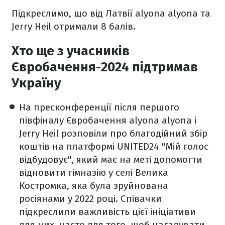
Підкреслимо, що від Латвії alyona alyona та
Jerry Heil отримали 8 балів.
Хто ще з учасників
Євробачення-2024 підтримав
Україну
На пресконференції після першого
півфіналу Євробачення alyona alyona і
Jerry Heil розповіли про благодійний збір
коштів на платформі UNITED24 "Мій голос
відбудовує", який має на меті допомогти
відновити гімназію у селі Велика
Костромка, яка була зруйнована
росіянами у 2022 році. Співачки
підкреслили важливість цієї ініціативи
для них, часто для того, щоб нагадувати