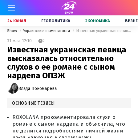
24 КАНАЛ
ГЕОПОЛИТИКА
ЭКОНОМИКА
БИЗНЕ
Show
Украинские знаменитости
Известная украинская певица высказалась относительно слухов о ее романе с сыном нардепа ОПЗЖ
31 мая,
12:10
2
Известная украинская певица
высказалась относительно
слухов о ее романе с сыном
нардепа ОПЗЖ
Влада Пономарева
ОСНОВНЫЕ ТЕЗИСЫ
ROXOLANA прокомментировала слухи о
романе с сыном нардепа и объяснила, что
не делится подробностями личной жизни
из-за уважения к своему мужу.