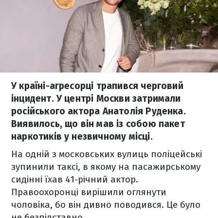
У країні-агресорці трапився черговий
інцидент. У центрі Москви затримали
російського актора Анатолія Руденка.
Виявилось, що він мав із собою пакет
наркотиків у незвичному місці.
На одній з московських вулиць поліцейські
зупинили таксі, в якому на пасажирському
сидінні їхав 41-річний актор.
Правоохоронці вирішили оглянути
чоловіка, бо він дивно поводився. Це було
не безпідставно.