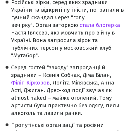
Російські зірки, серед яких зрадники
України та відкриті путіністи, потрапили в
гучний скандал через "голу
вечірку". Організаторкою
стала блогерка
Настя Івлєєва, яка мовчить про війну в
Україні. Вона запросила зірок та
публічних персон у московський клуб
"Мутабор".
Серед гостей "заходу" запроданці й
зрадники – Ксенія Собчак, Діма Білан,
Філіп Кіркоров
, Лоліта Мілявська, Анна
Асті, Джиган. Дрес-код події звучав як
almost naked – майже оголений. Тому
артисти були практично без одягу, пили
алкоголь та лазили рачки.
Пропутінські організації та росіяни