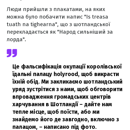
Люди прийшли з плакатами, на яких
можна було побачити напис "Is treasa
tuath na tighearna", що з шотландської
перекладається як "Народ сильніший за
лорда".
Це фальсифікація окупації королівської
їдальні палацу holyrood, щоб викрасти
їхній обід. Ми закликаємо шотландський
уряд зустрітися з нами, щоб обговорити
впровадження громадських центрів
харчування в Шотландії – дайте нам
тепле місце, щоб поїсти, або ми
знайдемо його де завгодно, включно з
палацом,
– написано під фото.