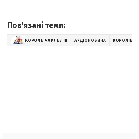
Пов'язані теми:
КОРОЛЬ ЧАРЛЬЗ III
АУДІОНОВИНА
КОРОЛІВСЬК