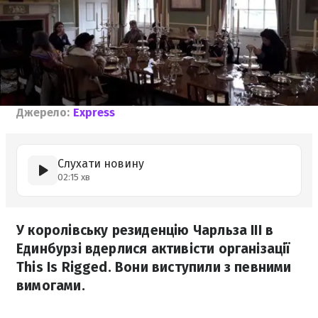
Джерело:
Express
Слухати новину
02:15 хв
У королівську резиденцію Чарльза III в
Единбурзі вдерлися активісти організації
This Is Rigged. Вони виступили з певними
вимогами.