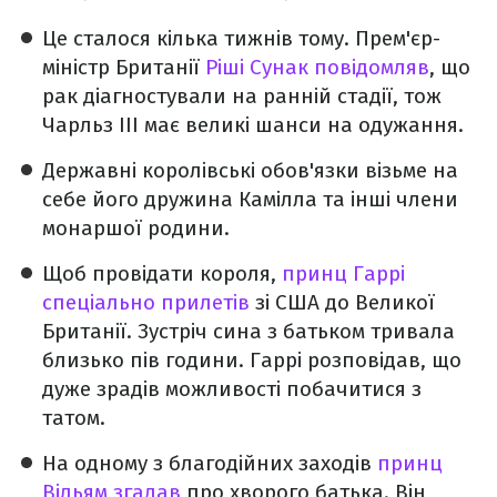
Це сталося кілька тижнів тому. Прем'єр-
міністр Британії
Ріші Сунак повідомляв
, що
рак діагностували на ранній стадії, тож
Чарльз III має великі шанси на одужання.
Державні королівські обов'язки візьме на
себе його дружина Камілла та інші члени
монаршої родини.
Щоб провідати короля,
принц Гаррі
спеціально прилетів
зі США до Великої
Британії. Зустріч сина з батьком тривала
близько пів години. Гаррі розповідав, що
дуже зрадів можливості побачитися з
татом.
На одному з благодійних заходів
принц
Вільям згадав
про хворого батька. Він