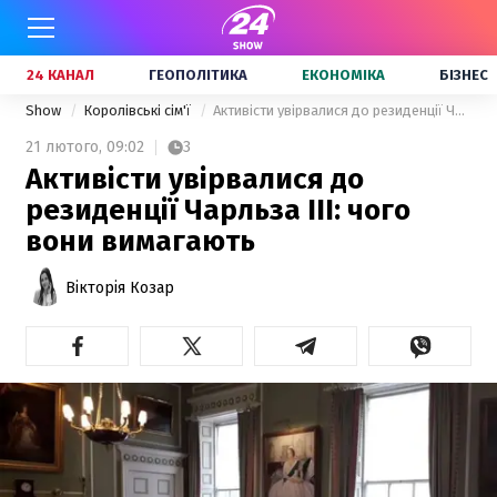
24 КАНАЛ
ГЕОПОЛІТИКА
ЕКОНОМІКА
БІЗНЕС
Show
Королівські сім'ї
Активісти увірвалися до резиденції Чарльза III: чого вони вимагають
21 лютого,
09:02
3
Активісти увірвалися до
резиденції Чарльза III: чого
вони вимагають
Вікторія Козар