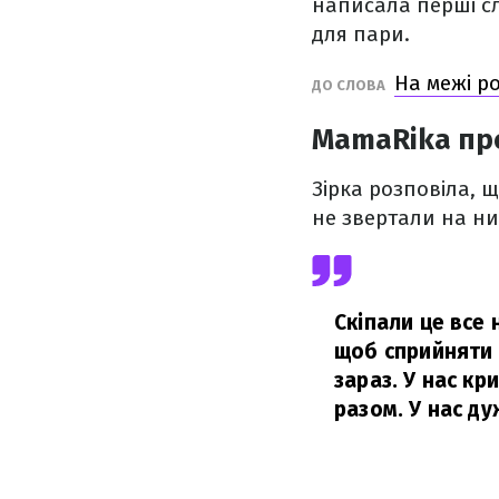
написала перші сл
для пари.
На межі р
ДО СЛОВА
MamaRika про
Зірка розповіла, 
не звертали на ни
Скіпали це все н
щоб сприйняти 
зараз. У нас кр
разом. У нас ду