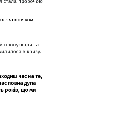
ія стала пророчою
ах з чоловіком
ій пропускали та
вилилося в кризу.
находиш час на те,
нас повна дупа
ть років, що ми