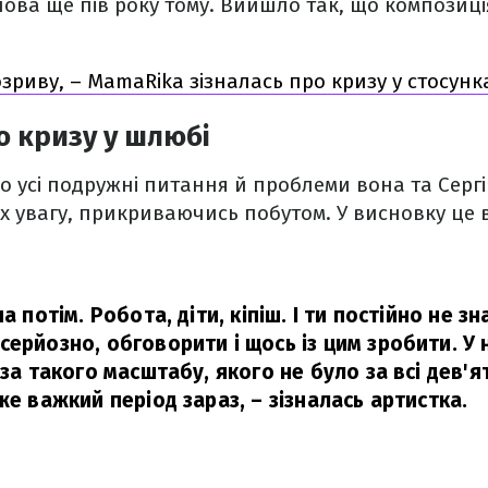
ова ще пів року тому. Вийшло так, що композиц
озриву, – MamaRika зізналась про кризу у стосунк
 кризу у шлюбі
що усі подружні питання й проблеми вона та Серг
х увагу, прикриваючись побутом. У висновку це 
а потім. Робота, діти, кіпіш. І ти постійно не з
серйозно, обговорити і щось із цим зробити. У 
иза такого масштабу, якого не було за всі дев'я
же важкий період зараз,
– зізналась артистка.