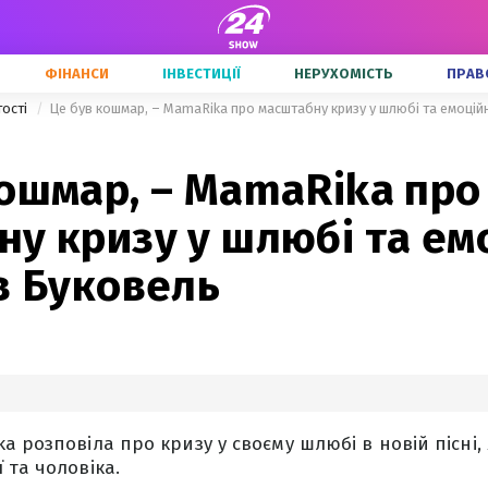
ФІНАНСИ
ІНВЕСТИЦІЇ
НЕРУХОМІСТЬ
ПРАВ
тості
Це був кошмар, – MamaRika про масштабну кризу у шлюбі та емоцій
кошмар, – MamaRika про
у кризу у шлюбі та ем
в Буковель
 розповіла про кризу у своєму шлюбі в новій пісні,
 та чоловіка.