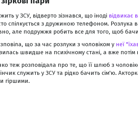
 зіркові пари
жить у ЗСУ, відверто зізнався, що іноді
відвикає 
сто спілкується з дружиною телефоном. Розлука 
вно, але подружжя робить все для того, щоб бачи
зповіла, що за час розлуки з чоловіком у
неї "їха
зилась швидше на психічному стані, а вже потім 
ко теж розповідала про те, що її шлюб з чолові
нчик служить у ЗСУ та рідко бачить сім'ю. Актор
ли гіршими.