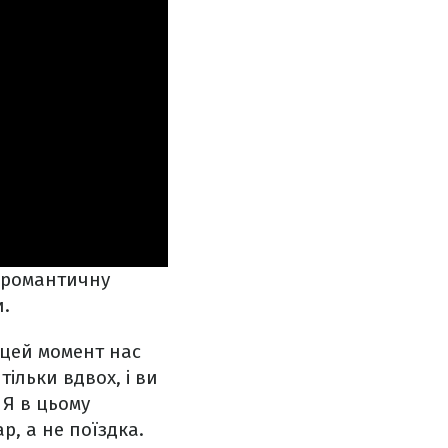
 романтичну
и.
 цей момент нас
ільки вдвох, і ви
 Я в цьому
р, а не поїздка.