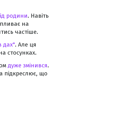
від родини
. Навіть
впливає на
тись частіше.
в дах"
. Але ця
на стосунках.
ком
дуже змінився
.
ка підкреслює, що