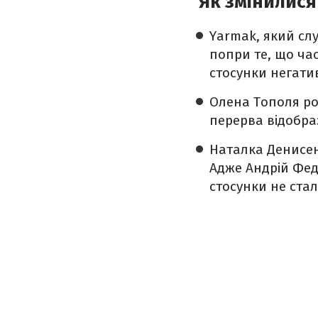
Як змінилися
Yarmak, який слу
попри те, що ча
стосунки негати
Олена Тополя ро
перерва відобра
Наталка Денисен
Адже Андрій Феді
стосунки не ста