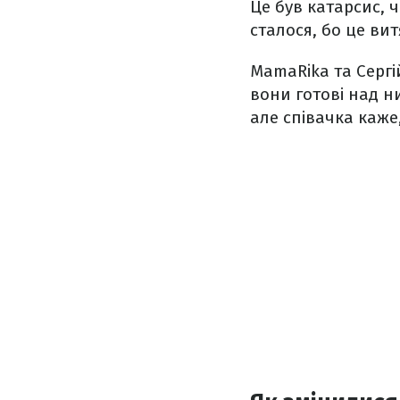
Це був катарсис, ч
сталося, бо це вит
MamaRika та Сергі
вони готові над н
але співачка каже