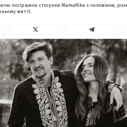
елю погіршила стосунки MamaRika з чоловіком, ро
ньому житті.