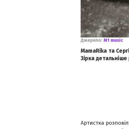
Джерело:
M1 music
MamaRika та Серг
Зірка детальніше 
Артистка розповіла