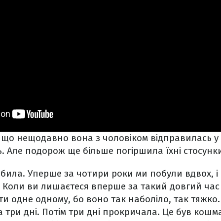
 що нещодавно вона з чоловіком відправилась у
ь. Але подорож ще більше погіршила їхні стосунк
обила. Уперше за чотири роки ми побули вдвох, і
 Коли ви лишаєтеся вперше за такий довгий час т
ти одне одному, бо воно так наболіло, так тяжко.
 три дні. Потім три дні прокричала. Це був кошма