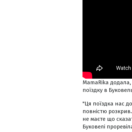
MamaRika додала,
поїздку в Буковел
"Ця поїздка нас д
повністю розкрив.
не маєте що сказа
Буковелі проревіла