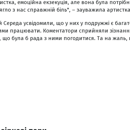
истка, емоційна екзекуція, але вона була потрібн
ягло з нас справжній біль", – зауважила артистка
й Середа усвідомили, що у них у подружжі є бага
ими працювати. Коментатори сприйняли зізнання
, що була б рада з ними погодитися. Та на жаль, 