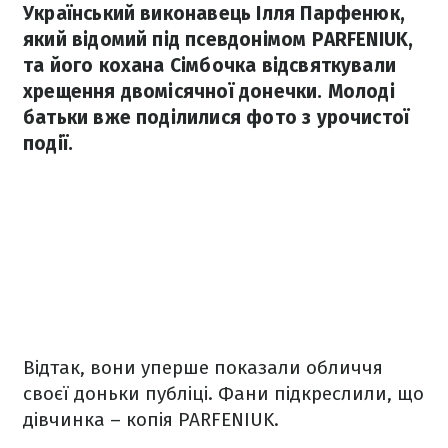
Український виконавець Ілля Парфенюк,
який відомий під псевдонімом PARFENIUK,
та його кохана Сімбочка відсвяткували
хрещення двомісячної донечки. Молоді
батьки вже поділилися фото з урочистої
події.
Відтак, вони уперше показали обличчя
своєї доньки публіці. Фани підкреслили, що
дівчинка – копія PARFENIUK.