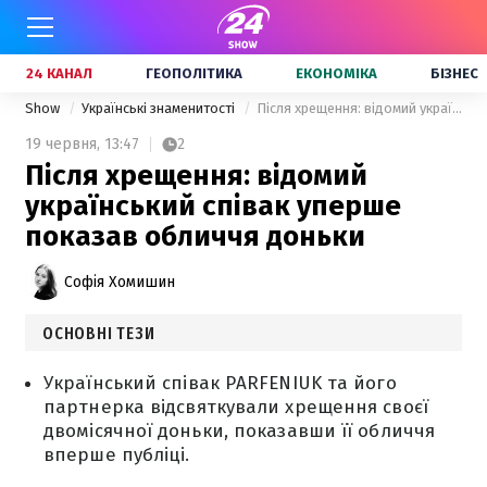
24 КАНАЛ
ГЕОПОЛІТИКА
ЕКОНОМІКА
БІЗНЕС
Show
Українські знаменитості
Після хрещення: відомий український співак уперше показав обличчя доньки
19 червня,
13:47
2
Після хрещення: відомий
український співак уперше
показав обличчя доньки
Софія Хомишин
ОСНОВНІ ТЕЗИ
Український співак PARFENIUK та його
партнерка відсвяткували хрещення своєї
двомісячної доньки, показавши її обличчя
вперше публіці.