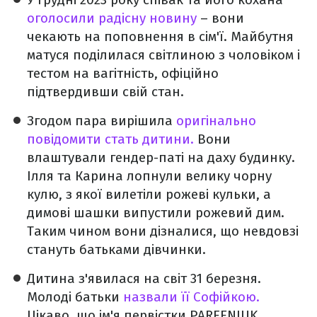
оголосили радісну новину
– вони
чекають на поповнення в сім'ї. Майбутня
матуся поділилася світлиною з чоловіком і
тестом на вагітність, офіційно
підтвердивши свій стан.
Згодом пара вирішила
оригінально
повідомити стать дитини.
Вони
влаштували гендер-паті на даху будинку.
Ілля та Карина лопнули велику чорну
кулю, з якої вилетіли рожеві кульки, а
димові шашки випустили рожевий дим.
Таким чином вони дізналися, що невдовзі
стануть батьками дівчинки.
Дитина з'явилася на світ 31 березня.
Молоді батьки
назвали її Софійкою.
Цікаво, що ім'я первістки PARFENIUK