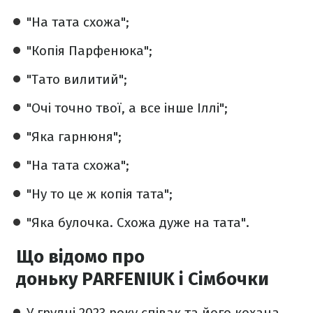
"На тата схожа";
"Копія Парфенюка";
"Тато вилитий";
"Очі точно твої, а все інше Іллі";
"Яка гарнюня";
"На тата схожа";
"Ну то це ж копія тата";
"Яка булочка. Схожа дуже на тата".
Що відомо про
доньку PARFENIUK і Сімбочки
У грудні 2023 року співак та його кохана