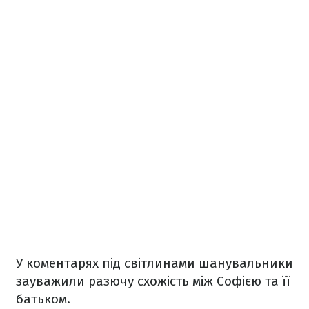
У коментарях під світлинами шанувальники
зауважили разючу схожість між Софією та її
батьком.