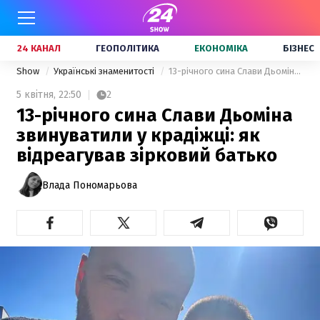
24 КАНАЛ
ГЕОПОЛІТИКА
ЕКОНОМІКА
БІЗНЕС
Show
Українські знаменитості
13-річного сина Слави Дьоміна звинуватили у крадіжці: як відреагував зірковий батько
5 квітня,
22:50
2
13-річного сина Слави Дьоміна
звинуватили у крадіжці: як
відреагував зірковий батько
Влада Пономарьова