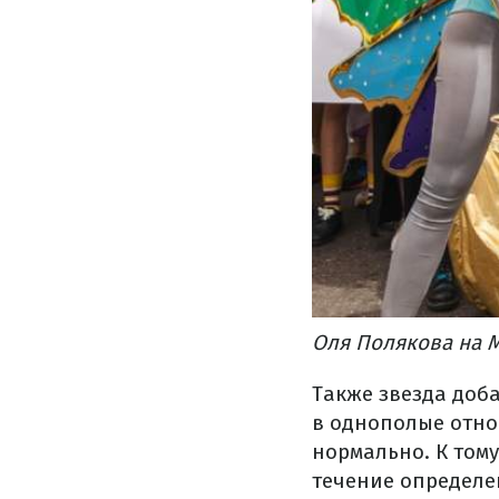
Оля Полякова на 
Также звезда доб
в однополые отно
нормально. К том
течение определе