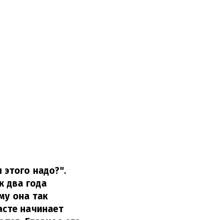
 этого надо?".
к два года
му она так
асте начинает