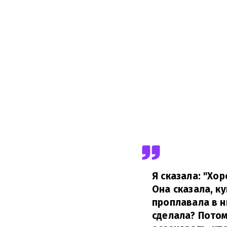
Я сказала: "Хо
Она сказала, к
проплавала в н
сделала? Потом