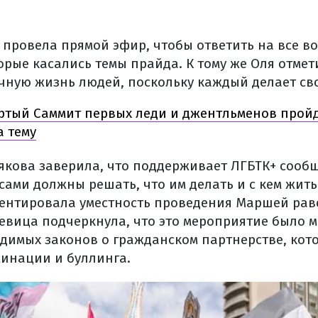
провела прямой эфир, чтобы ответить на все в
рые касались темы прайда. К тому же Оля отмети
чную жизнь людей, поскольку каждый делает св
ртый Саммит первых леди и джентльменов пройд
а тему
лякова заверила, что поддерживает ЛГБТК+ сооб
 сами должны решать, что им делать и с кем жить.
ентировала уместность проведения Маршей рав
евица подчеркнула, что это мероприятие было 
димых законов о гражданском партнерстве, кот
инации и буллинга.