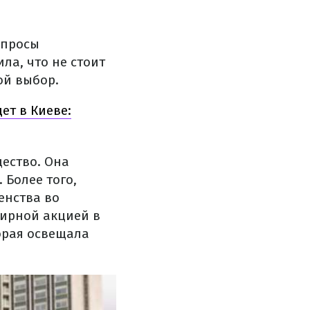
опросы
ла, что не стоит
ой выбор.
ет в Киеве:
щество. Она
 Более того,
енства во
мирной акцией в
орая освещала