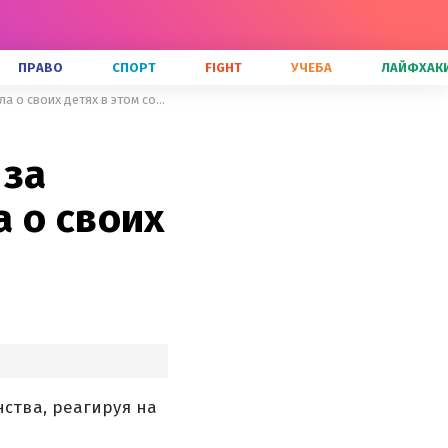
ПРАВО
СПОРТ
FIGHT
УЧЕБА
ЛАЙФХАК
Оля Полякова ответила на хейт за поддержку ЛГБТК+ и заговорила о своих детях в этом сообществе
 за
 о своих
ства, реагируя на