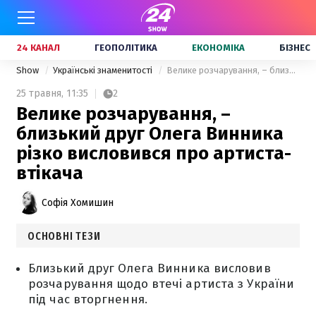
24 КАНАЛ
ГЕОПОЛІТИКА
ЕКОНОМІКА
БІЗНЕС
Show
Українські знаменитості
Велике розчарування, – близький друг Олега Винника різко висловився про артиста-втікача
25 травня,
11:35
2
Велике розчарування, –
близький друг Олега Винника
різко висловився про артиста-
втікача
Софія Хомишин
ОСНОВНІ ТЕЗИ
Близький друг Олега Винника висловив
розчарування щодо втечі артиста з України
під час вторгнення.