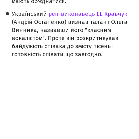
мають об'єднатися.
Український
реп-виконавець EL Кравчук
(Андрій Остапенко) визнав талант Олега
Винника, назвавши його "класним
вокалістом". Проте він розкритикував
байдужість співака до змісту пісень і
готовність співати що завгодно.