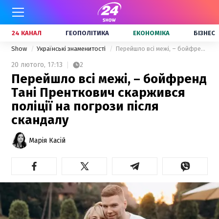
24 КАНАЛ
ГЕОПОЛІТИКА
ЕКОНОМІКА
БІЗНЕС
Show
Українські знаменитості
Перейшло всі межі, – бойфренд Тані Пренткович скаржився поліції на погрози після скандалу
20 лютого,
17:13
2
Перейшло всі межі, – бойфренд
Тані Пренткович скаржився
поліції на погрози після
скандалу
Марія Касій