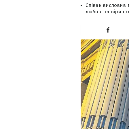
Співак висловив 
любові та віри по