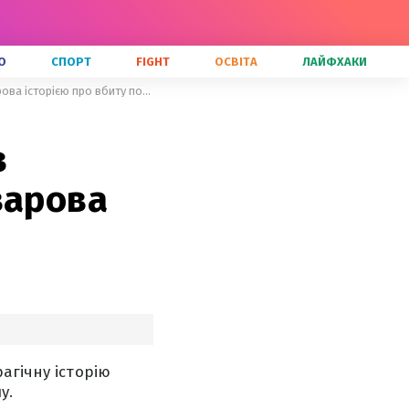
О
СПОРТ
FIGHT
ОСВІТА
ЛАЙФХАКИ
"На неї впала бомба": дівчинка з Маріуполя довела до сліз Пивоварова історією про вбиту подругу
з
варова
агічну історію
у.