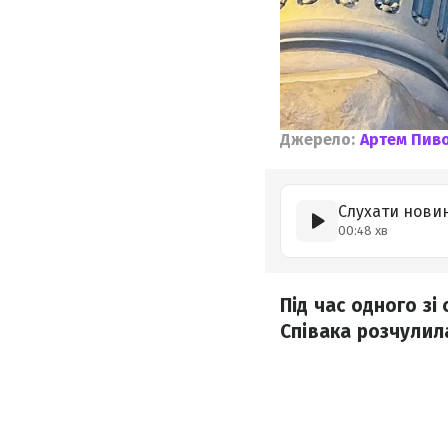
Джерело:
Артем Пив
Слухати нови
00:48 хв
Під час одного зі
Співака розчулила