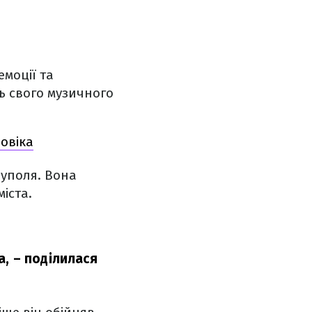
емоції та
нь свого музичного
ловіка
іуполя. Вона
іста.
а,
– поділилася