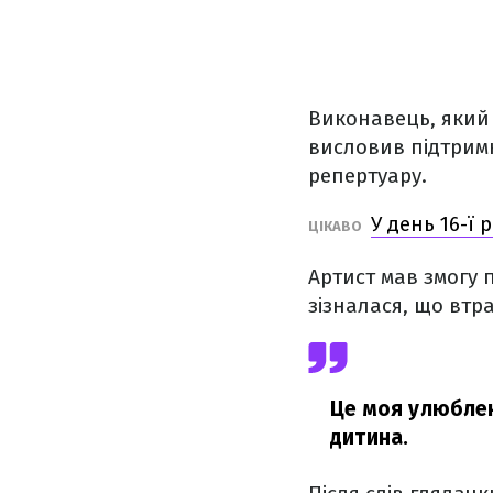
Виконавець, яки
висловив підтримк
репертуару.
У день 16-ї
ЦІКАВО
Артист мав змогу 
зізналася, що втра
Це моя улюблен
дитина.