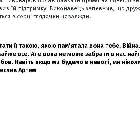
ки Пивоваров почав плакати прямо на сцені. Пізн
вив їй підтримку. Виконавець запевнив, що дру
ься в серці глядачки назавжди.
ати її такою, якою пам'ятала вона тебе. Війна
 майже все. Але вона не може забрати в нас на
юбов. Навіть якщо ми будемо в неволі, ми ніко
реслив Артем.