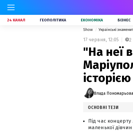
24 КАНАЛ
ГЕОПОЛІТИКА
ЕКОНОМІКА
БІЗНЕС
Show
Українські знамени
17 червня,
12:05
2
"На неї 
Маріупол
історією
Влада Пономарьов
ОСНОВНІ ТЕЗИ
Під час концерту
маленької дівчинк