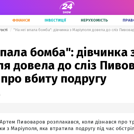
ФІНАНСИ
ІНВЕСТИЦІЇ
НЕРУХОМІСТЬ
ПРАВ
тості
впала бомба": дівчинка 
я довела до сліз Пиво
 про вбиту подругу
а
 Артем Пивоваров розплакався, коли дізнався про тр
и з Маріуполя, яка втратила подругу під час обстріл