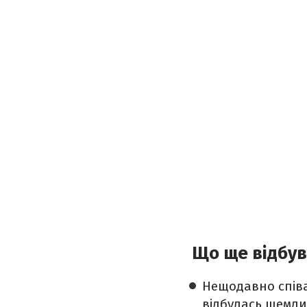
Що ще відбу
Нещодавно співак
відбулась щемли