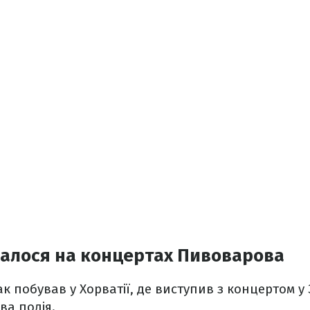
валося на концертах Пивоварова
 побував у Хорватії, де виступив з концертом у З
ва подія.