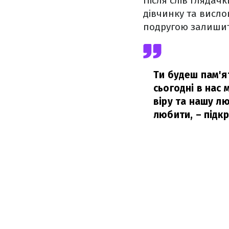
Після слів глядач
дівчинку та висло
подругою залишит
Ти будеш пам'ят
сьогодні в нас
віру та нашу л
любити,
– підк