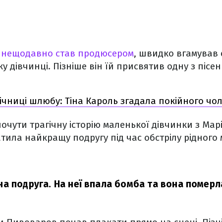
й
нещодавно став продюсером
, швидко вгамував 
у дівчинці. Пізніше він їй присвятив одну з пісе
 річниці шлюбу: Тіна Кароль згадала покійного чо
почути трагічну історію маленької дівчинки з Мар
тила найкращу подругу під час обстрілу рідного м
а подруга. На неї впала бомба та вона померл