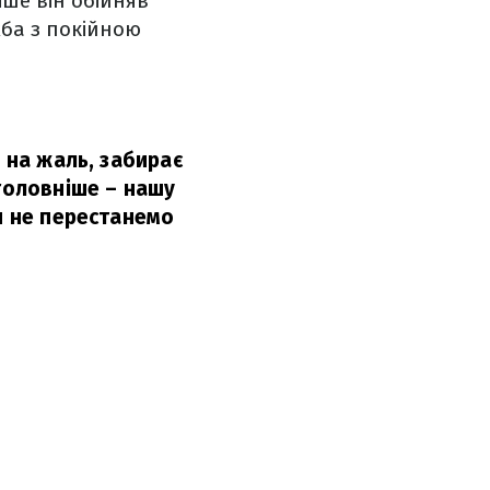
іше він обійняв
жба з покійною
, на жаль, забирає
йголовніше – нашу
ли не перестанемо