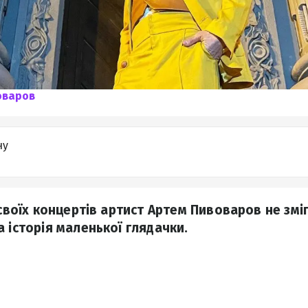
оваров
ну
 своїх концертів артист Артем Пивоваров не зміг
 історія маленької глядачки.