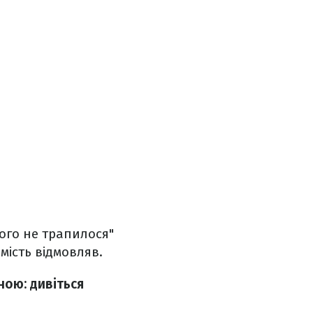
чого не трапилося"
мість відмовляв.
ною: дивіться