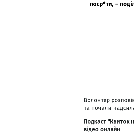
поср*ти,
– поді
Волонтер розповів
та почали надсила
Подкаст "Квиток 
відео онлайн