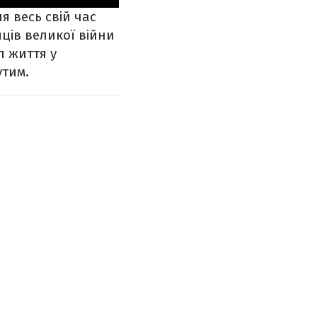
 весь свій час
яців великої війни
п життя у
утим.