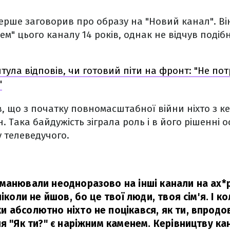
ерше заговорив про образу на "Новий канал". Він
м" цього каналу 14 років, однак не відчув подібн
итула відповів, чи готовий піти на фронт: "Не по
"
, що з початку повномасштабної війни ніхто з к
н. Така байдужість зіграла роль і в його рішенні 
у телеведучого.
манювали неодноразово на інші канали на ах*р*
ніколи не йшов, бо це твої люди, твоя сім'я. І к
 абсолютно ніхто не поцікався, як ти, впродов
я "Як ти?" є наріжним каменем. Керівництву ка