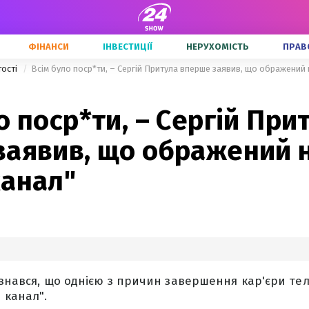
ФІНАНСИ
ІНВЕСТИЦІЇ
НЕРУХОМІСТЬ
ПРАВ
тості
Всім було поср*ти, – Сергій Притула вперше заявив, що ображений 
о поср*ти, – Сергій При
заявив, що ображений 
канал"
ізнався, що однією з причин завершення кар'єри те
 канал".