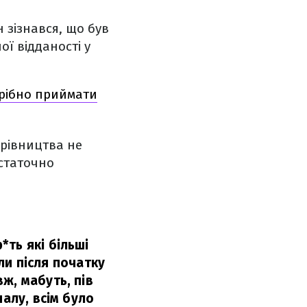
 зізнався, що був
ої відданості у
трібно приймати
ерівництва не
остаточно
ть які більші
оли після початку
ж, мабуть, пів
налу, всім було