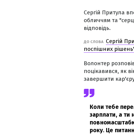
Сергій Притула вп
обличчям та "серце
відповідь.
Сергій Пр
ДО СЛОВА
поспішних рішень
Волонтер розповів
поцікавився, як ві
завершити кар'єр
Коли тебе пере
зарплати, а ти 
повномасштабки
року. Це питанн