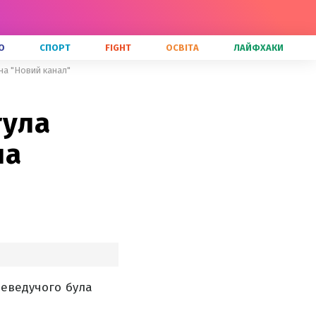
О
СПОРТ
FIGHT
ОСВІТА
ЛАЙФХАКИ
на "Новий канал"
тула
на
леведучого була