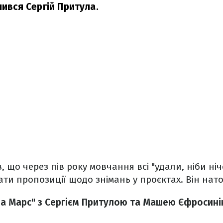
лився Сергій Притула.
, що через пів року мовчання всі "удали, ніби ні
ти пропозиції щодо знімань у проєктах. Він нато
на Марс" з Сергієм Притулою та Машею Єфросині