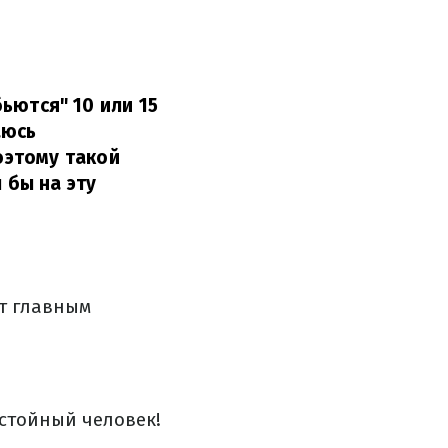
бьются" 10 или 15
аюсь
оэтому такой
 бы на эту
ет главным
остойный человек!