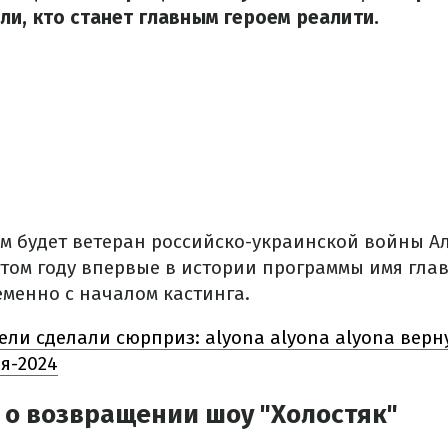
и, кто станет главным героем реалити.
им будет ветеран российско-украинской войны А
этом году впервые в истории программы имя гла
менно с началом кастинга.
ели сделали сюрприз: alyona alyona alyona верн
я-2024
 о возвращении шоу "Холостяк"