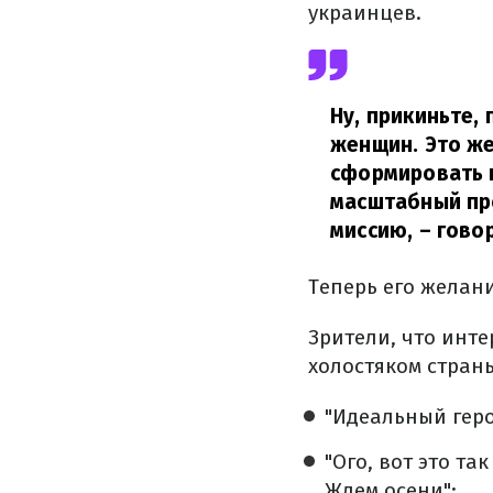
украинцев.
Ну, прикиньте, 
женщин. Это же
сформировать 
масштабный пр
миссию,
– гово
Теперь его желани
Зрители, что инте
холостяком страны
"Идеальный геро
"Ого, вот это т
Ждем осени";