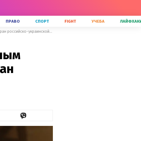
ПРАВО
СПОРТ
FIGHT
УЧЕБА
ЛАЙФХАК
"Холостяк" возвращается: главным героем станет известный ветеран российско-украинской войны
вным
ран