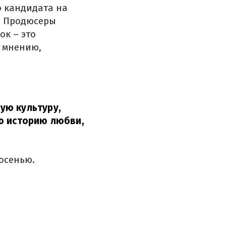
о кандидата на
. Продюсеры
ок – это
х мнению,
ую культуру,
ю историю любви,
осенью.