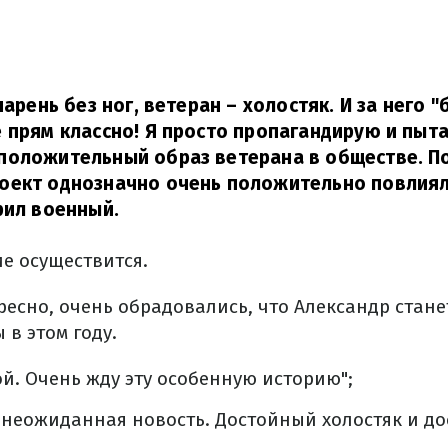
парень без ног, ветеран – холостяк. И за него "
 прям классно! Я просто пропагандирую и пыт
положительный образ ветерана в обществе. П
оект однозначно очень положительно повлиял
рил военный.
е осуществится.
ресно, очень обрадовались, что Александр стан
 в этом году.
й. Очень жду эту особенную историю";
ак неожиданная новость. Достойный холостяк и д