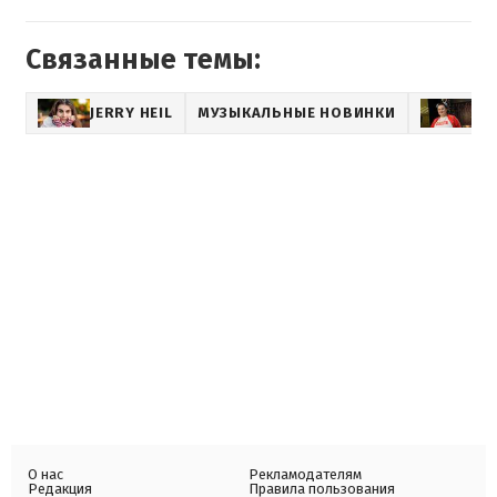
Связанные темы:
JERRY HEIL
МУЗЫКАЛЬНЫЕ НОВИНКИ
AL
О нас
Рекламодателям
Редакция
Правила пользования