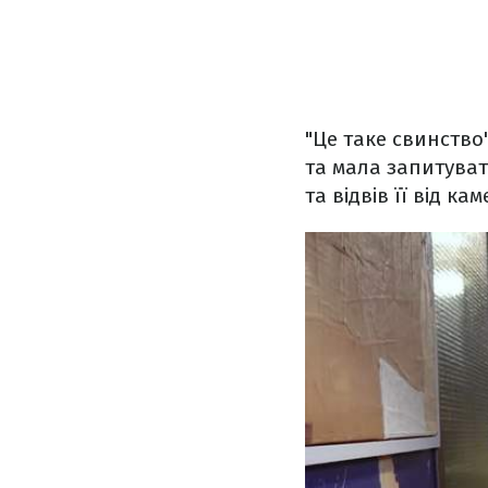
"Це таке свинство
та мала запитуват
та відвів її від кам