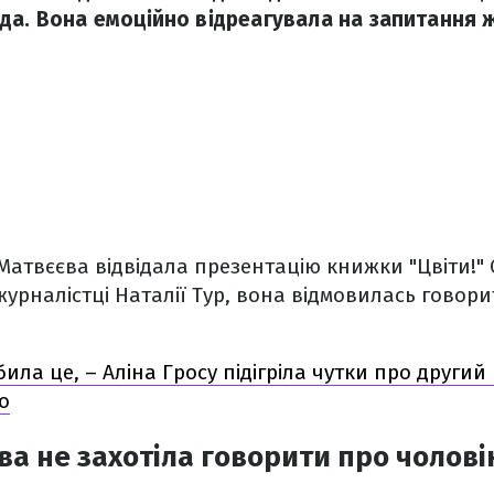
да. Вона емоційно відреагувала на запитання ж
Матвєєва відвідала презентацію книжки "Цвіти!" 
урналістці Наталії Тур, вона відмовилась говори
била це, – Аліна Гросу підігріла чутки про други
о
ва не захотіла говорити про чоловік