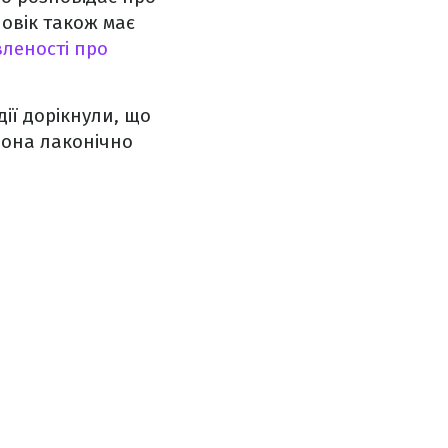
ловік також має
леності про
дії дорікнули, що
 вона лаконічно