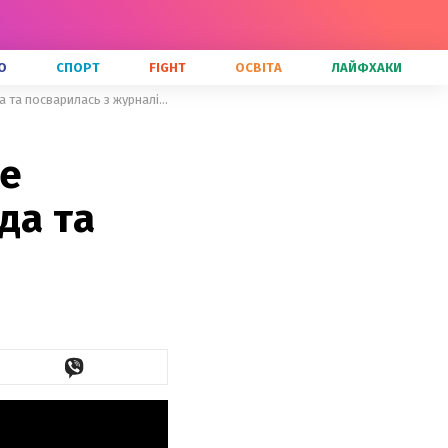
О
СПОРТ
FIGHT
ОСВІТА
ЛАЙФХАКИ
Це свинство, – Надія Матвєєва не захотіла говорити про бойфренда та посварилась з журналісткою
не
да та