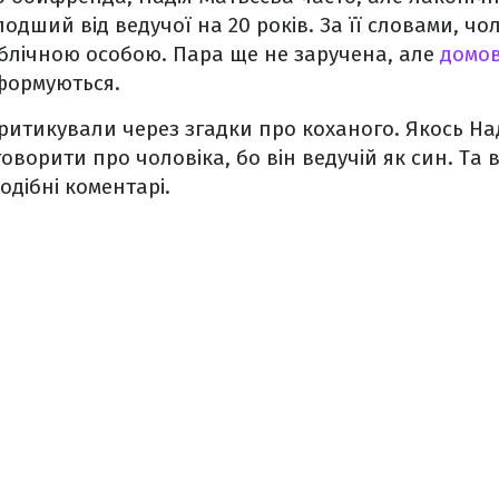
лодший від ведучої на 20 років. За її словами, чо
публічною особою. Пара ще не заручена, але
домов
формуються.
критикували через згадки про коханого. Якось На
оворити про чоловіка, бо він ведучій як син. Та
одібні коментарі.