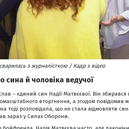
сварилась з журналісткою / Кадр з відео
о сина й чоловіка ведучої
лав – єдиний син Надії Матвєєвої. Він збирався
омасштабного вторгнення, а згодом повідомив ма
на тоді розповідала, що не стала відмовляти син
ав зараз у Силах Оборони.
бойфренда, Надія Матвєєва часто, але лаконічн