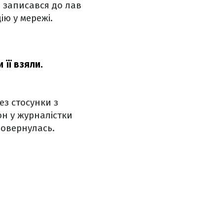
о записався до лав
ію у мережі.
 її взяли.
ез стосунки з
он у журналістки
повернулась.