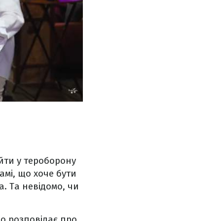
 йти у тероборону
мі, що хоче бути
а. Та невідомо, чи
о розповідає про