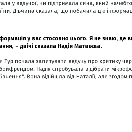
ала у ведучої, чи підтримала сина, який начебт
їни. Дівчина сказала, що побачила цю інформац
ормація у вас стосовно цього. Я не знаю, де ви
ання,
– двічі сказала Надія Матвєєва.
ія Тур почала запитувати ведучу про критику чер
бойфрендом. Надія спробувала відібрати мікроф
бачення". Вона відійшла від Наталії, але згодом 