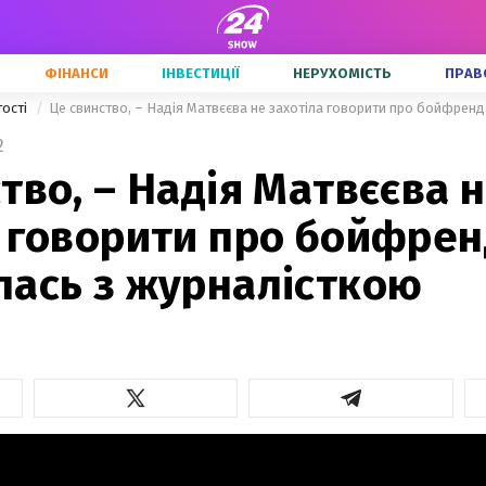
ФІНАНСИ
ІНВЕСТИЦІЇ
НЕРУХОМІСТЬ
ПРАВ
тості
2
тво, – Надія Матвєєва 
 говорити про бойфрен
лась з журналісткою