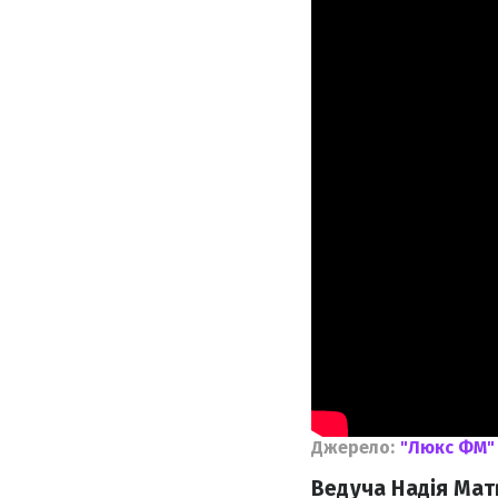
Джерело:
"Люкс ФМ"
Ведуча Надія Мат