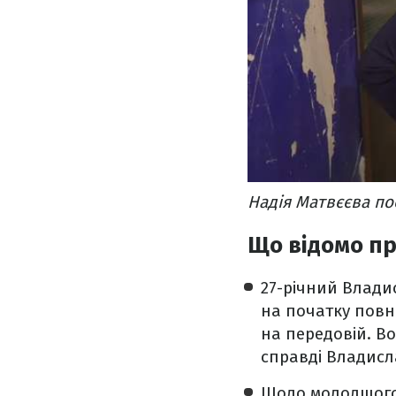
Надія Матвєєва по
Що відомо пр
27-річний Владис
на початку повн
на передовій. Во
справді Владисл
Щодо молодшого 