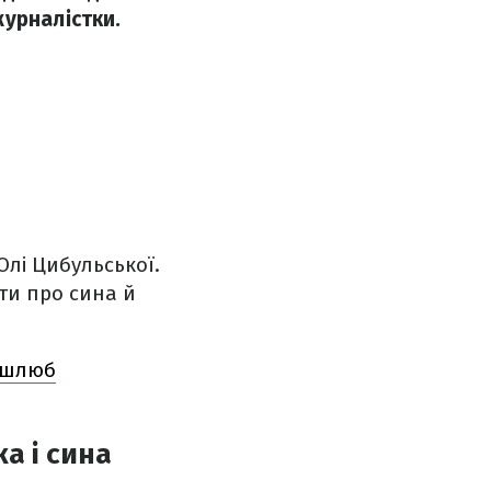
урналістки.
Олі Цибульської.
ти про сина й
й шлюб
а і сина