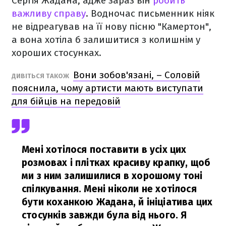
Сергія Жадана, адже зараз він
робить
важливу справу
. Водночас письменник ніяк
не відреагував на її нову пісню "Камертон",
а вона хотіла б залишитися з колишнім у
хороших стосунках.
Вони зобов'язані, – Соловій
ДИВІТЬСЯ ТАКОЖ
пояснила, чому артисти мають виступати
для бійців на передовій
Мені хотілося поставити в усіх цих
розмовах і плітках красиву крапку, щоб
ми з ним залишилися в хорошому тоні
спілкування. Мені ніколи не хотілося
бути коханкою Жадана, й ініціатива цих
стосунків завжди була від нього. Я