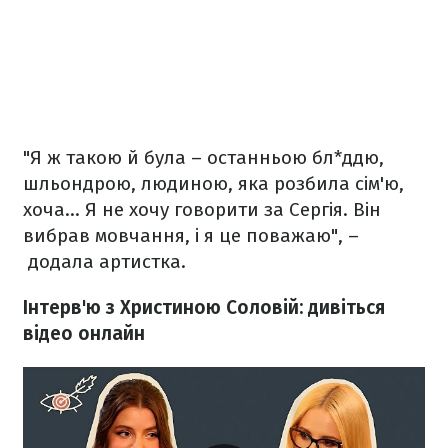
"Я ж такою й була – останньою бл*ддю,
шльондрою, людиною, яка розбила сім'ю,
хоча... Я не хочу говорити за Сергія. Він
вибрав мовчання, і я це поважаю", –
додала артистка.
Інтерв'ю з Христиною Соловій: дивіться
відео онлайн