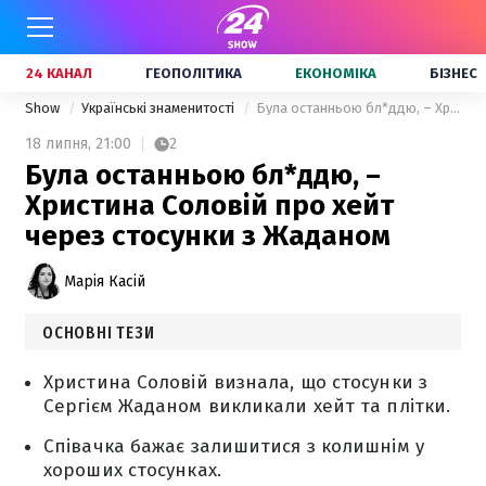
24 КАНАЛ
ГЕОПОЛІТИКА
ЕКОНОМІКА
БІЗНЕС
Show
Українські знаменитості
Була останньою бл*ддю, – Христина Соловій про хейт через стосунки з Жаданом
18 липня,
21:00
2
Була останньою бл*ддю, –
Христина Соловій про хейт
через стосунки з Жаданом
Марія Касій
ОСНОВНІ ТЕЗИ
Христина Соловій визнала, що стосунки з
Сергієм Жаданом викликали хейт та плітки.
Співачка бажає залишитися з колишнім у
хороших стосунках.