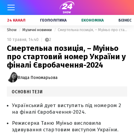
24 КАНАЛ
ГЕОПОЛІТИКА
ЕКОНОМІКА
БІЗНЕС
Show
Музичні новинки
Смертельна позиція, – Муіньо про стартовий номер України у фіналі Євробачення-2024
10 травня,
14:40
2
Смертельна позиція, – Муіньо
про стартовий номер України у
фіналі Євробачення-2024
Влада Пономарьова
ОСНОВНІ ТЕЗИ
Український дует виступить під номером 2
на фіналі Євробачення-2024.
Режисерка Таню Муіньо висловила
здивування стартовим виступом України.