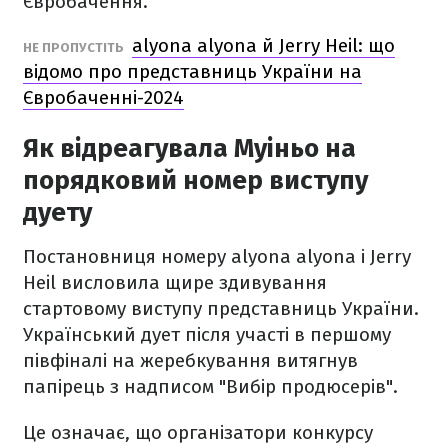
Євробачення.
alyona alyona й Jerry Heil: що
НЕ ПРОПУСТІТЬ
відомо про представниць України на
Євробаченні-2024
Як відреагувала Муіньо на
порядковий номер виступу
дуету
Постановниця номеру alyona alyona і Jerry
Heil висловила щире здивування
стартовому виступу представниць України.
Український дует після участі в першому
півфіналі на жеребкування витягнув
папірець з надписом "Вибір продюсерів".
Це означає, що організатори конкурсу