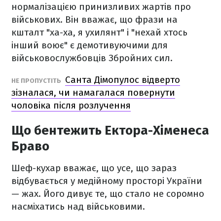
нормалізацією принизливих жартів про
військових. Він вважає, що фрази на
кшталт "ха-ха, я ухилянт" і "нехай хтось
інший воює" є демотивуючими для
військовослужбовців Збройних сил.
Санта Дімопулос відверто
НЕ ПРОПУСТІТЬ
зізналася, чи намагалася повернути
чоловіка після розлучення
Що бентежить Ектора-Хіменеса
Браво
Шеф-кухар вважає, що усе, що зараз
відбувається у медійному просторі України
— жах. Його дивує те, що стало не соромно
насміхатись над військовими.