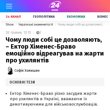
24 КАНАЛ
ГЕОПОЛІТИКА
ЕКОНОМІКА
БІЗНЕС
Show
Українські знаменитості
Чому люди собі це дозволяють, – Ектор Хіменес-Браво емоційно відреагував на жарти про ухилянтів
20 травня,
13:15
2
Чому люди собі це дозволяють,
– Ектор Хіменес-Браво
емоційно відреагував на жарти
про ухилянтів
Софія Хомишин
ОСНОВНІ ТЕЗИ
Ектор Хіменес-Браво різко засудив жарти
про ухилянтів в Україні, вважаючи їх
демотивуючими для військовослужбовців.