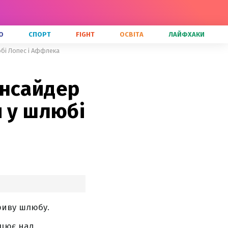
О
СПОРТ
FIGHT
ОСВІТА
ЛАЙФХАКИ
юбі Лопес і Аффлека
інсайдер
и у шлюбі
риву шлюбу.
ацює над