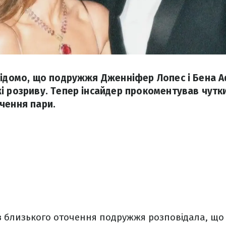
відомо, що подружжя Дженніфер Лопес і Бена 
і розриву. Тепер інсайдер прокоментував чутк
чення пари.
з близького оточення подружжя розповідала, що