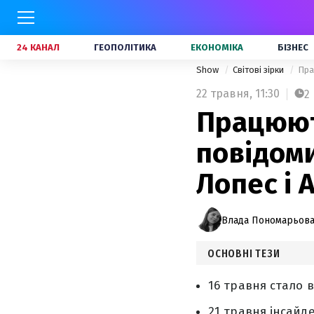
24 КАНАЛ
ГЕОПОЛІТИКА
ЕКОНОМІКА
БІЗНЕС
Show
Світові зірки
Пра
22 травня,
11:30
2
Працюют
повідоми
Лопес і
Влада Пономарьов
ОСНОВНІ ТЕЗИ
16 травня стало 
21 травня інсайд