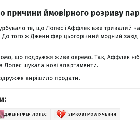
ро причини ймовірного розриву па
урбувало те, що Лопес і Аффлек вже тривалий ча
. До того ж Дженніфер цьогорічний модний захід 
ідомо, що подружжя живе окремо. Так, Аффлек ніб
 а Лопес шукала нові апартаменти.
подружжя вирішило продати.
и:
ДЖЕННІФЕР ЛОПЕС
ЗІРКОВІ РОЗЛУЧЕННЯ