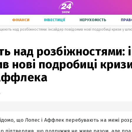
ФІНАНСИ
ІНВЕСТИЦІЇ
НЕРУХОМІСТЬ
ПРАВ
цюють над розбіжностями: інсайдер повідомив нові подробиці кризи у шл
ь над розбіжностями: 
в нові подробиці криз
 Аффлека
а
відомо, що Лопес і Аффлек перебувають на межі роз
ер підтвердив, що подружжя не живе разом, але пр