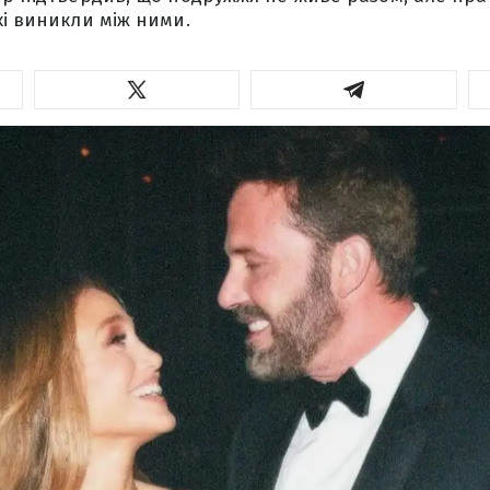
кі виникли між ними.