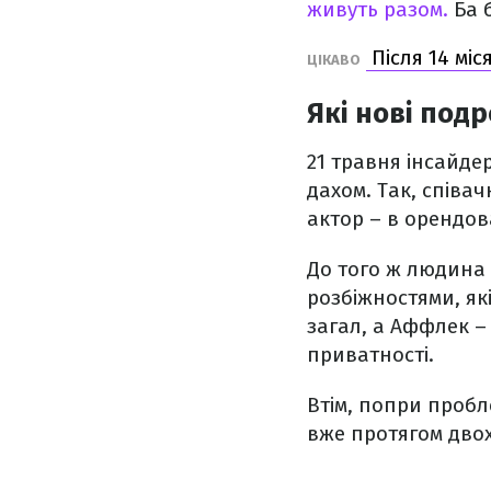
живуть разом.
Ба 
Після 14 міс
ЦІКАВО
Які нові под
21 травня інсайде
дахом. Так, співач
актор – в орендо
До того ж людина
розбіжностями, які
загал, а Аффлек –
приватності.
Втім, попри пробл
вже протягом двох