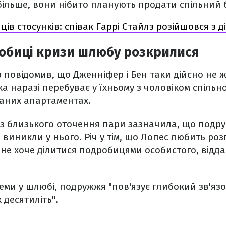
більше, вони нібито планують продати спільний 
яців стосунків: співак Гаррі Стайлз розійшовся з 
робиці кризи шлюбу розкрилися
р повідомив, що Дженніфер і Бен таки дійсно не 
ка наразі перебуває у їхньому з чоловіком спільн
ваних апартаментах.
 з близького оточення пари зазначила, що подр
 виникли у нього. Річ у тім, що Лопес любить роз
 не хоче ділитися подробицями особистого, відд
еми у шлюбі, подружжя "пов'язує глибокий зв'язо
 десятиліть".