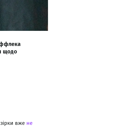
Аффлека
и щодо
 зірки вже
не