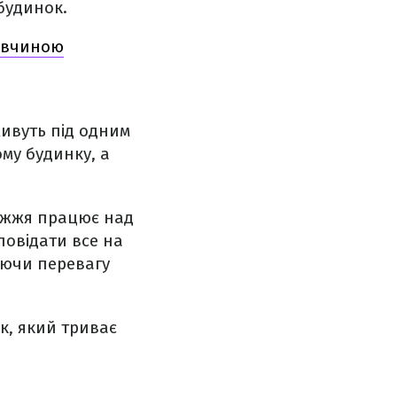
будинок.
дівчиною
живуть під одним
ому будинку, а
ужжя працює над
повідати все на
аючи перевагу
к, який триває