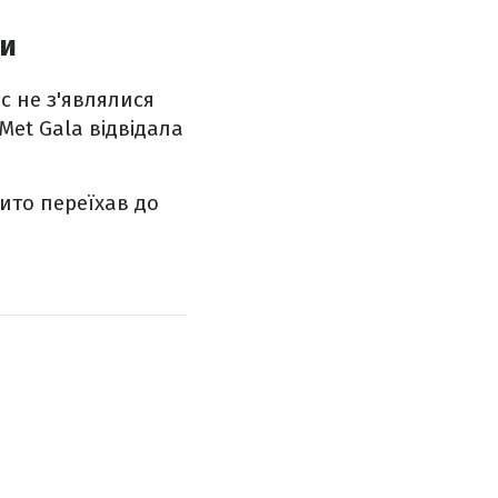
ри
с не з'являлися
Met Gala відвідала
ито переїхав до