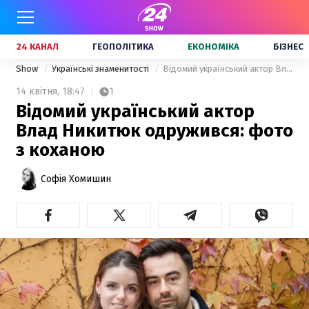
24 КАНАЛ
ГЕОПОЛІТИКА
ЕКОНОМІКА
БІЗНЕС
Show
Українські знаменитості
Відомий український актор Влад Никитюк одружився: фото з коханою
14 квітня,
18:47
1
Відомий український актор
Влад Никитюк одружився: фото
з коханою
Софія Хомишин