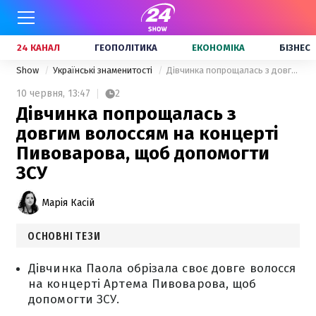
24 КАНАЛ
ГЕОПОЛІТИКА
ЕКОНОМІКА
БІЗНЕС
Show
Українські знаменитості
Дівчинка попрощалась з довгим волоссям на концерті Пивоварова, щоб допомогти ЗСУ
10 червня,
13:47
2
Дівчинка попрощалась з
довгим волоссям на концерті
Пивоварова, щоб допомогти
ЗСУ
Марія Касій
ОСНОВНІ ТЕЗИ
Дівчинка Паола обрізала своє довге волосся
на концерті Артема Пивоварова, щоб
допомогти ЗСУ.