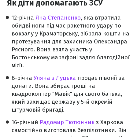
Як діти допомагають ЗСУ
12-річна
Яна Степаненко
, яка втратила
обидві ноги під час ракетного удару по
вокзалу у Краматорську, зібрала кошти на
протезування для захисника Олександра
Рясного. Вона взяла участь у
Бостонському марафоні задля благодійної
місії.
8-річна
Уляна з Луцька
продає півонії за
донати. Вона збирає гроші на
квадрокоптер "Мавік" для свого батька,
який захищає державу у 5-й окремій
штурмовій бригаді.
16-річний
Радомир Тютюнник
з Харкова
самостійно виготовляв безпілотники. Він