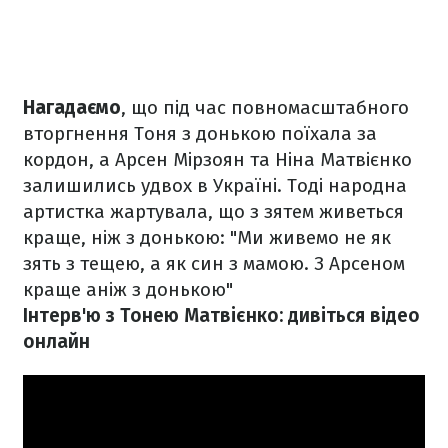
Нагадаємо
, що під час повномасштабного
вторгнення Тоня з донькою поїхала за
кордон, а Арсен Мірзоян та Ніна Матвієнко
залишились удвох в Україні. Тоді народна
артистка жартувала, що з зятем живеться
краще, ніж з донькою: "Ми живемо не як
зять з тещею, а як син з мамою. З Арсеном
краще аніж з донькою"
Інтерв'ю з Тонею Матвієнко: дивіться відео
онлайн