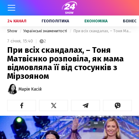
24 КАНАЛ
ГЕОПОЛІТИКА
ЕКОНОМІКА
БІЗНЕС
Show
Українські знаменитості
При всіх скандалах, – Тоня Матвієнко розповіла, як мама відмовляла її від стосунків з Мірзояном
7 січня,
15:40
2
При всіх скандалах, – Тоня
Матвієнко розповіла, як мама
відмовляла її від стосунків з
Мірзояном
Марія Касій