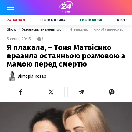
24 КАНАЛ
ГЕОПОЛІТИКА
ЕКОНОМІКА
БІЗНЕС
Show
Українські знаменитості
Я плакала, – Тоня Матвієнко вразила останньою розмовою з мамою перед смертю
5 січня,
20:15
3
Я плакала, – Тоня Матвієнко
вразила останньою розмовою з
мамою перед смертю
Вікторія Козар