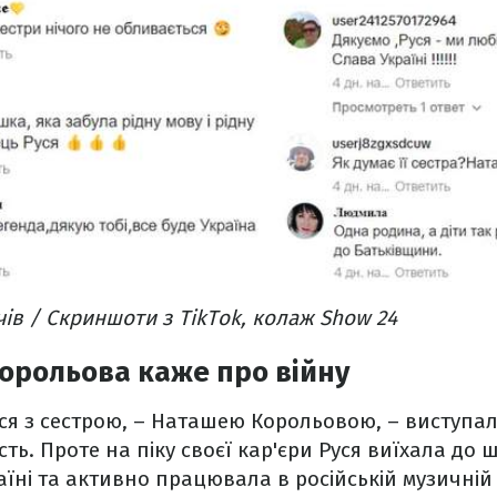
чів / Скриншоти з TikTok, колаж Show 24
орольова каже про війну
уся з сестрою, – Наташею Корольовою, – виступал
ь. Проте на піку своєї кар'єри Руся виїхала до ш
їні та активно працювала в російській музичній і