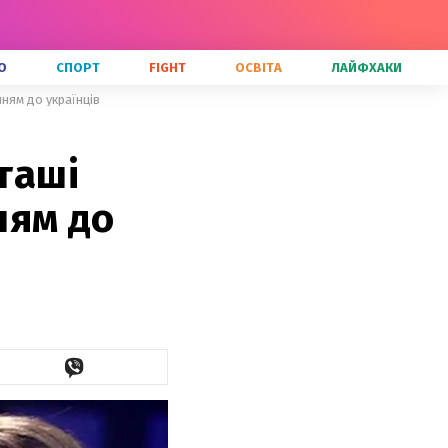
О
СПОРТ
FIGHT
ОСВІТА
ЛАЙФХАКИ
ням до українців
таші
ням до