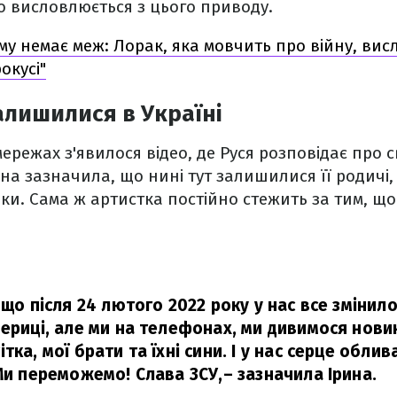
о висловлюється з цього приводу.
му немає меж: Лорак, яка мовчить про війну, вис
окусі"
залишилися в Україні
режах з'явилося відео, де Руся розповідає про 
она зазначила, що нині тут залишилися її родичі, 
ки. Сама ж артистка постійно стежить за тим, що 
 що після 24 лютого 2022 року у нас все змінил
мериці, але ми на телефонах, ми дивимося нови
тка, мої брати та їхні сини. І у нас серце облив
 Ми переможемо! Слава ЗСУ,
– зазначила Ірина.