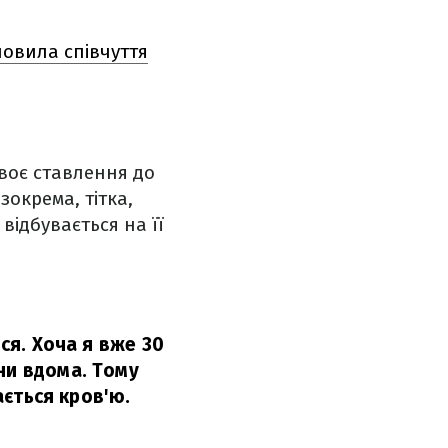
ловила співчуття
своє ставлення до
зокрема, тітка,
відбувається на її
ося. Хоча я вже 30
ни вдома. Тому
ається кров'ю.