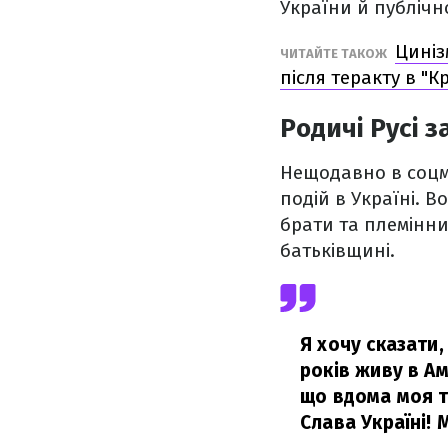
України й публічн
Циніз
ЧИТАЙТЕ ТАКОЖ
після теракту в "Кр
Родичі Русі 
Нещодавно в соцме
подій в Україні. В
брати та племінни
батьківщині.
Я хочу сказати,
років живу в А
що вдома моя ті
Слава Україні!