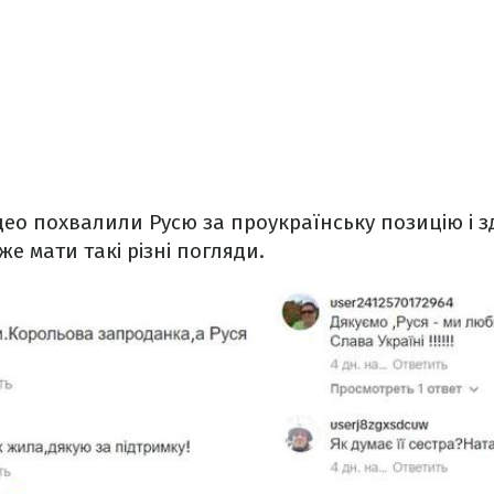
ідео похвалили Русю за проукраїнську позицію і з
же мати такі різні погляди.