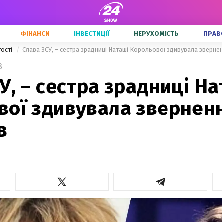
ФІНАНСИ
ІНВЕСТИЦІЇ
НЕРУХОМІСТЬ
ПРАВ
тості
Слава ЗСУ, – сестра зрадниці Наташі Корольової здивувала звернен
3
У, – сестра зрадниці На
вої здивувала звернен
в