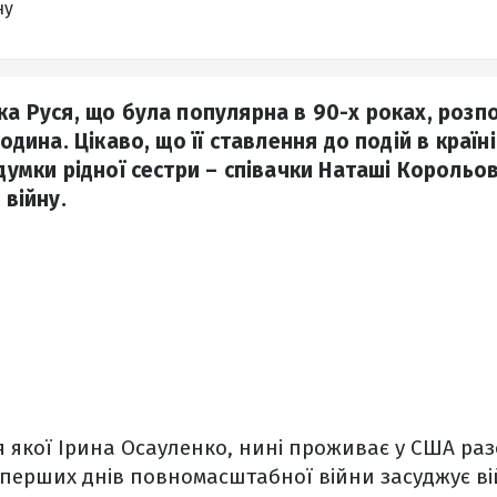
ну
ка Руся, що була популярна в 90-х роках, розпо
 родина. Цікаво, що її ставлення до подій в краї
 думки рідної сестри – співачки Наташі Корольов
 війну.
я якої Ірина Осауленко, нині проживає у США разо
 перших днів повномасштабної війни засуджує ві