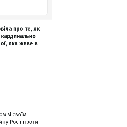
віла про те, як
ні кардинально
ої, яка живе в
м зі своїм
йну Росії проти