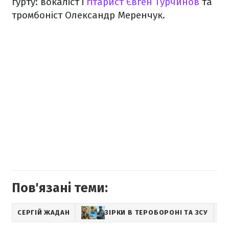
гурту: вокаліст і
гітарист Євген Турчинов
та
тромбоніст Олександр Меренчук.
Пов'язані теми:
СЕРГІЙ ЖАДАН
ЗІРКИ В ТЕРОБОРОНІ ТА ЗСУ
S