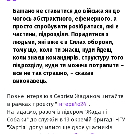
Бажано не ставитися до війська як до
чогось абстрактного, ефемерного, а
просто спробувати розібратися, які є
частини, підрозділи. Порадитися з
людьми, які вже є в Силах оборони,
тому що, коли ти знаєш, куди йдеш,
коли знаєш командирів, структуру того
підрозділу, куди ти можеш потрапити –
все не так страшно,
– сказав
виконавець.
Повне інтерв'ю з Сергієм Жаданом читайте
в рамках проєкту "
Інтерв'ю24
".
Нагадаємо, разом із лідером "Жадан і
Собаки" до служби в 13 окремій бригаді НГУ
"Хартія" долучилися ще двоє учасників