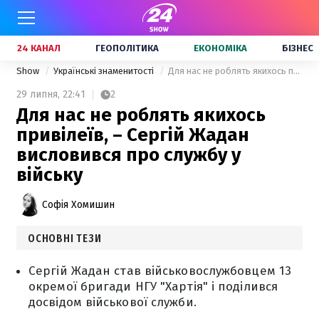
24 КАНАЛ
ГЕОПОЛІТИКА
ЕКОНОМІКА
БІЗНЕС
Show
Українські знаменитості
Для нас не роблять якихось привілеїв, – Сергій Жадан висловився про службу у війську
29 липня,
22:41
2
Для нас не роблять якихось
привілеїв, – Сергій Жадан
висловився про службу у
війську
Софія Хомишин
ОСНОВНІ ТЕЗИ
Сергій Жадан став військовослужбовцем 13
окремої бригади НГУ "Хартія" і поділився
досвідом військової служби.