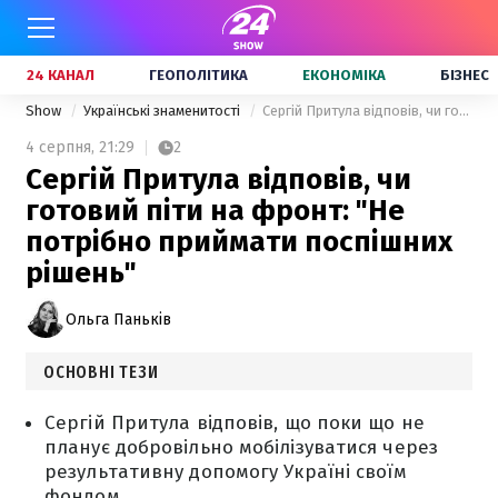
24 КАНАЛ
ГЕОПОЛІТИКА
ЕКОНОМІКА
БІЗНЕС
Show
Українські знаменитості
Сергій Притула відповів, чи готовий піти на фронт: "Не потрібно приймати поспішних рішень"
4 серпня,
21:29
2
Сергій Притула відповів, чи
готовий піти на фронт: "Не
потрібно приймати поспішних
рішень"
Ольга Паньків
ОСНОВНІ ТЕЗИ
Сергій Притула відповів, що поки що не
планує добровільно мобілізуватися через
результативну допомогу Україні своїм
фондом.