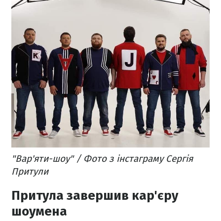
"Вар'яти-шоу" / Фото з інстаграму Сергія
Притули
Притула завершив кар'єру
шоумена