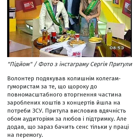
"Підйом" / Фото з інстаграму Сергія Притули
Волонтер подякував колишнім колегам-
гумористам за те, що щороку до
повномасштабного вторгнення частина
зароблених коштів з концертів йшла на
потреби ЗСУ. Притула висловив вдячність
обом аудиторіям за любов і підтримку. Але
додав, що зараз бачить сенс тільки у праці
на перемогу.