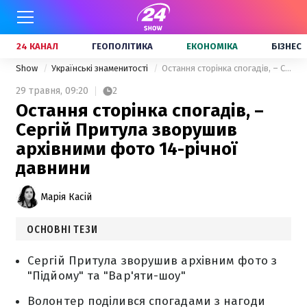
24 КАНАЛ
ГЕОПОЛІТИКА
ЕКОНОМІКА
БІЗНЕС
Show
Українські знаменитості
Остання сторінка спогадів, – Сергій Притула зворушив архівними фото 14-річної давнини
29 травня,
09:20
2
Остання сторінка спогадів, –
Сергій Притула зворушив
архівними фото 14-річної
давнини
Марія Касій
ОСНОВНІ ТЕЗИ
Сергій Притула зворушив архівним фото з
"Підйому" та "Вар'яти-шоу"
Волонтер поділився спогадами з нагоди