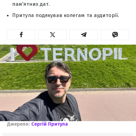
пам'ятних дат.
Притула подякував колегам та аудиторії.
Джерело:
Сергій Притула