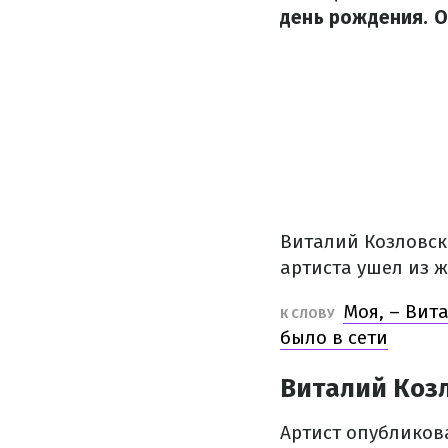
день рождения. О
Виталий Козловск
артиста ушел из ж
Моя, – Вит
К СЛОВУ
было в сети
Виталий Козл
Артист опубликова