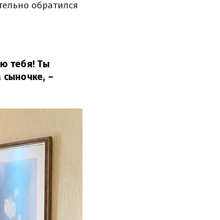
тельно обратился
лю тебя! Ты
м сыночке,
–