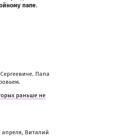
ойному папе.
 Сергеевиче. Папа
ровьем.
торых раньше не
2 апреля, Виталий