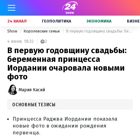
24 КАНАЛ
ГЕОПОЛИТИКА
ЭКОНОМИКА
БИЗНЕ
Show
Королевские семьи
В первую годовщину свадьбы: беременная принцесса Иордании очаровала новыми фото
4 июня,
18:32
2
В первую годовщину свадьбы:
беременная принцесса
Иордании очаровала новыми
фото
Мария Касий
ОСНОВНЫЕ ТЕЗИСЫ
Принцесса Раджва Иордании показала
новые фото в ожидании рождения
первенца.