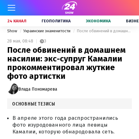
24 КАНАЛ
ГЕОПОЛИТИКА
ЭКОНОМИКА
БИЗНЕ
Show
Украинские знаменитости
После обвинений в домашнем насилии: экс-супруг Камалии прокомментировал жуткие фото артистки
28 мая,
08:48
3
После обвинений в домашнем
насилии: экс-супруг Камалии
прокомментировал жуткие
фото артистки
Влада Пономарева
ОСНОВНЫЕ ТЕЗИСЫ
В апреле этого года распространились
фото изуродованного лица певицы
Камалии, которую обнародовала сеть.