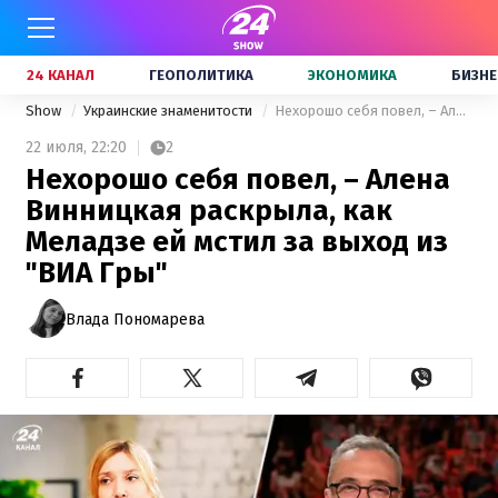
24 КАНАЛ
ГЕОПОЛИТИКА
ЭКОНОМИКА
БИЗНЕ
Show
Украинские знаменитости
Нехорошо себя повел, – Алена Винницкая раскрыла, как Меладзе ей мстил за выход из "ВИА Гры"
22 июля,
22:20
2
Нехорошо себя повел, – Алена
Винницкая раскрыла, как
Меладзе ей мстил за выход из
"ВИА Гры"
Влада Пономарева