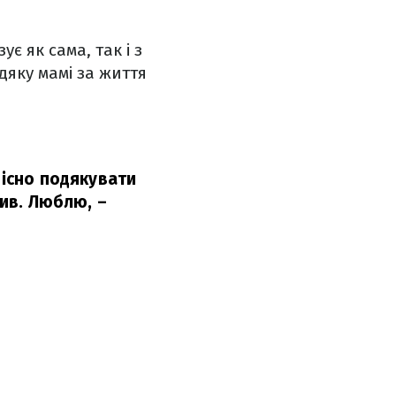
 як сама, так і з
дяку мамі за життя
вісно подякувати
чив. Люблю,
–