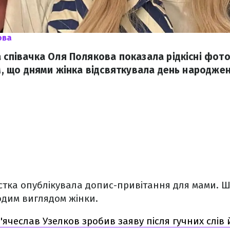
ова
а співачка Оля Полякова показала рідкісні фото
ім, що днями жінка відсвяткувала день народже
истка опублікувала допис-привітання для мами.
одим виглядом жінки.
В'ячеслав Узелков зробив заяву після гучних слів