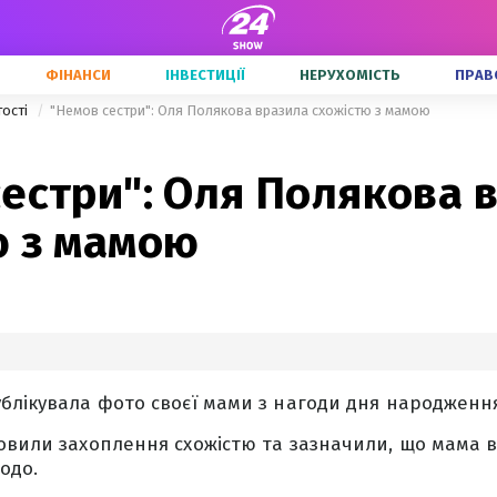
ФІНАНСИ
ІНВЕСТИЦІЇ
НЕРУХОМІСТЬ
ПРАВ
тості
"Немов сестри": Оля Полякова вразила схожістю з мамою
естри": Оля Полякова 
ю з мамою
блікувала фото своєї мами з нагоди дня народженн
овили захоплення схожістю та зазначили, що мама 
одо.