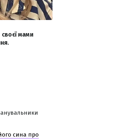
 своєї мами
ння.
 Шанувальники
 його сина про