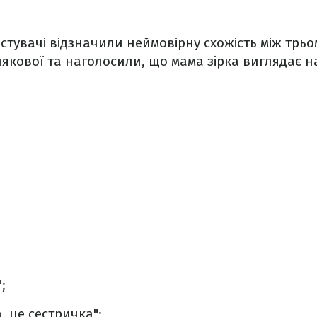
стувачі відзначили неймовірну схожість між трь
лякової та наголосили, що мама зірка виглядає на
;
, це сестричка";