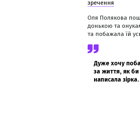
зречення
Оля Полякова поши
донькою та онукам
та побажала їй ус
Дуже хочу поба
за життя, як би
написала зірка