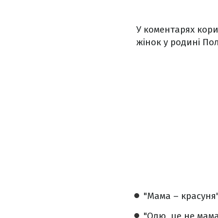
У коментарях кори
жінок у родині По
"Мама – красуня"
"Олю, це не мама