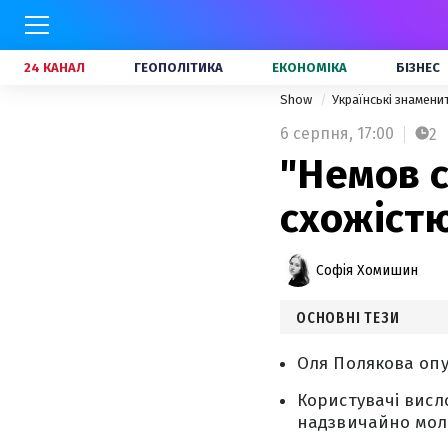
24 КАНАЛ
ГЕОПОЛІТИКА
ЕКОНОМІКА
БІЗНЕС
Show
Українські знамени
6 серпня,
17:00
2
"Немов с
схожіст
Софія Хомишин
ОСНОВНІ ТЕЗИ
Оля Полякова опу
Користувачі висл
надзвичайно мол