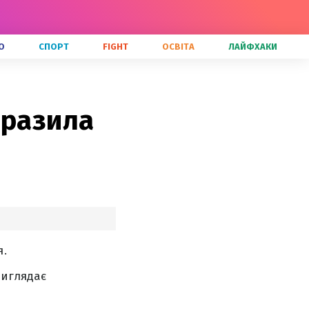
О
СПОРТ
FIGHT
ОСВІТА
ЛАЙФХАКИ
вразила
я.
виглядає