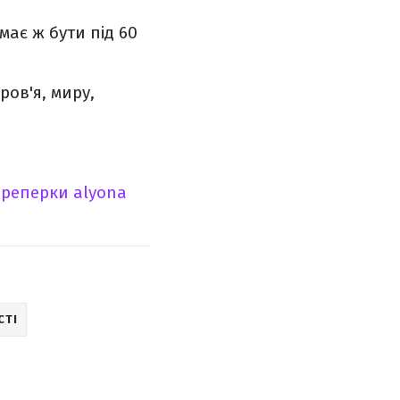
має ж бути під 60
ров'я, миру,
реперки аlyona
СТІ