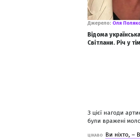
Джерело:
Оля Поляк
Відома українськ
Світлани. Річ у т
З цієї нагоди арт
були вражені мол
Ви ніхто, – 
ЦІКАВО