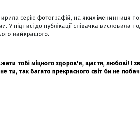
рила серію фотографій, на яких іменинниця позує
и. У підписі до публікації співачка висловила по
ього найкращого.
жати тобі міцного здоров'я, щастя, любові! І з
 не ти, так багато прекрасного світ би не поба
.