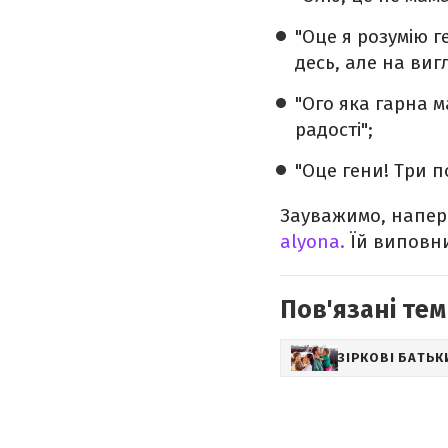
"Оце я розумію г
десь, але на вигл
"Ого яка гарна м
радості";
"Оце гени! Три п
Зауважимо, напер
аlyona.
Їй виповни
Пов'язані тем
ЗІРКОВІ БАТЬК