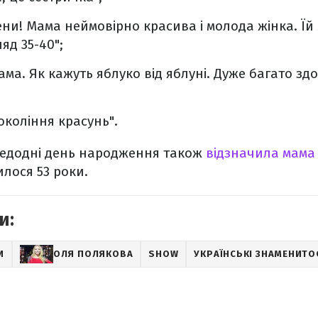
ени! Мама неймовірно красива і молода жінка. Їй 
яд 35-40";
ама. Як кажуть яблуко від яблуні. Дуже багато здо
окоління красунь".
едодні день народження також
відзначила мама 
лося 53 роки.
и:
И
ОЛЯ ПОЛЯКОВА
SHOW
УКРАЇНСЬКІ ЗНАМЕНИТО