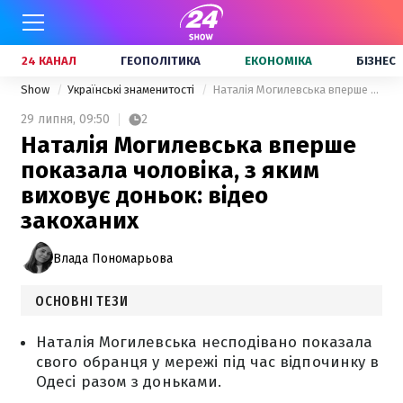
24 КАНАЛ
ГЕОПОЛІТИКА
ЕКОНОМІКА
БІЗНЕС
Show
Українські знаменитості
Наталія Могилевська вперше показала чоловіка, з яким виховує доньок: відео закоханих
29 липня,
09:50
2
Наталія Могилевська вперше
показала чоловіка, з яким
виховує доньок: відео
закоханих
Влада Пономарьова
ОСНОВНІ ТЕЗИ
Наталія Могилевська несподівано показала
свого обранця у мережі під час відпочинку в
Одесі разом з доньками.