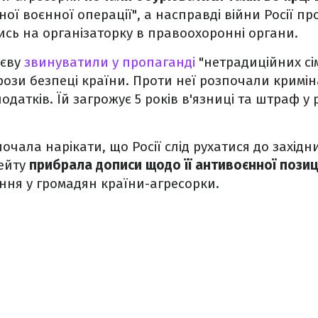
ної воєнної операції", а насправді війни Росії п
сь на організаторку в правоохоронні органи.
єєву
звинуватили у пропаганді
"нетрадиційних сі
грози безпеці країни. Проти неї розпочали кримі
одатків. Їй загрожує 5 років в'язниці та штраф у р
очала нарікати, що Росії слід рухатися до західн
хейту
прибрала дописи щодо її антивоєнної позиц
ння у громадян країни-агресорки.