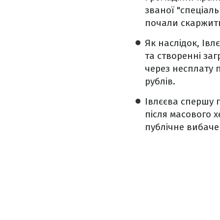
званої "спеціаль
почали скаржити
Як наслідок, Івл
та створенні за
через несплату п
рублів.
Івлєєва спершу п
після масового 
публічне вибаче