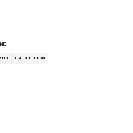
и:
УТІН
СВІТОВІ ЗІРКИ