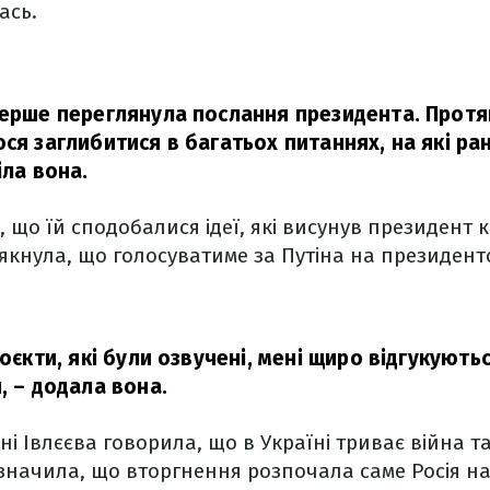
ась.
перше переглянула послання президента. Протя
ся заглибитися в багатьох питаннях, на які ра
ла вона.
, що їй сподобалися ідеї, які висунув президент 
якнула, що голосуватиме за Путіна на президент
роєкти, які були озвучені, мені щиро відгукуютьс
,
– додала вона.
ні Івлєєва говорила, що в Україні триває війна т
значила, що вторгнення розпочала саме Росія на 