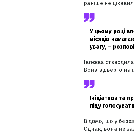
раніше не цікавил
У цьому році в
місяців намагаю
увагу,
– розпові
Івлєєва ствердила
Вона відверто нат
Ініціативи та п
піду голосувати
Відомо, що у берез
Однак, вона не за