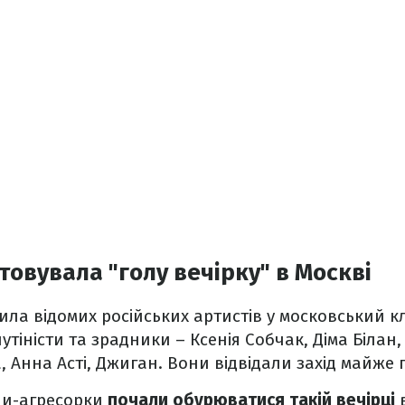
товувала "голу вечірку" в Москві
ла відомих російських артистів у московський к
утіністи та зрадники – Ксенія Собчак, Діма Білан,
, Анна Асті, Джиган. Вони відвідали захід майже г
ни-агресорки
почали обурюватися такій вечірці