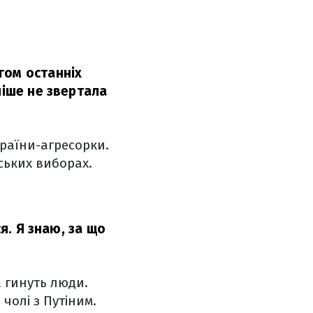
гом останніх
ніше не звертала
країни-агресорки.
ських виборах.
я. Я знаю, за що
а гинуть люди.
чолі з Путіним.