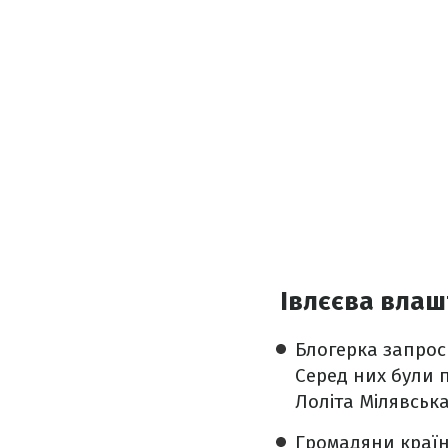
Івлєєва влаш
Блогерка запроси
Серед них були п
Лоліта Мілявська
Громадяни краї