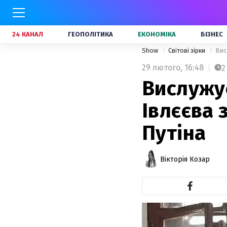
24 КАНАЛ
ГЕОПОЛІТИКА
ЕКОНОМІКА
БІЗНЕС
Show
Світові зірки
Вис
29 лютого,
16:48
2
Вислужує
Івлєєва 
Путіна
Вікторія Козар