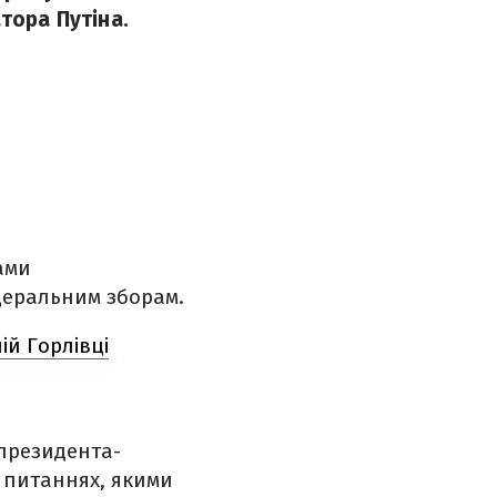
тора Путіна.
ами
деральним зборам.
ій Горлівці
президента-
 питаннях, якими