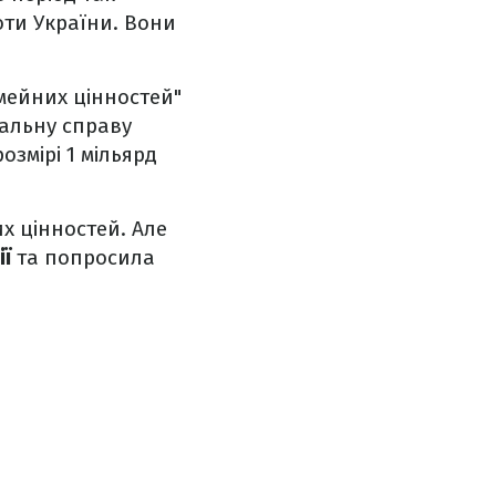
роти України. Вони
мейних цінностей"
нальну справу
озмірі 1 мільярд
их цінностей. Але
ії
та попросила