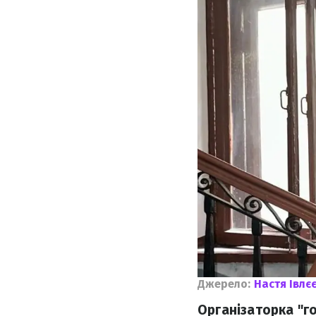
Джерело:
Настя Івлє
Організаторка "го