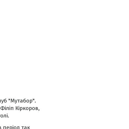
луб "Мутабор".
 Філіп Кіркоров,
олі.
в період так