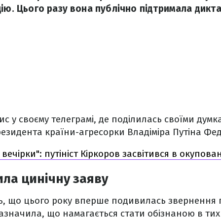
цію. Цього разу вона публічно підтримала дикта
с у своєму телеграмі, де поділилась своїми думк
езидента країни-агресорки Владіміра Путіна Фе
 вечірки": путініст Кіркоров засвітився в окупован
ила цинічну заяву
сь, що цього року вперше подивилась звернення 
азначила, що намагається стати обізнаною в тих