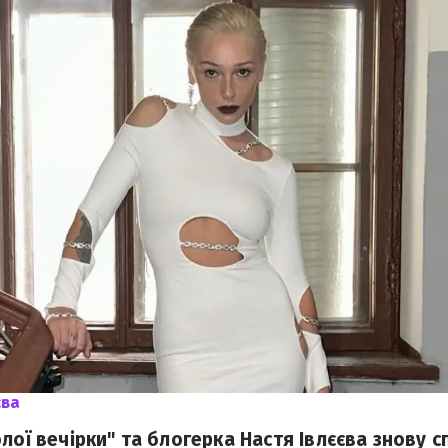
єва
лої вечірки" та блогерка Настя Івлєєва знову 