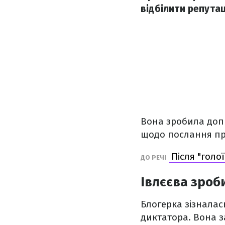
відбілити репута
Вона зробила допи
щодо послання пр
Після "голої
ДО РЕЧІ
Івлєєва зроб
Блогерка зізнала
диктатора. Вона з