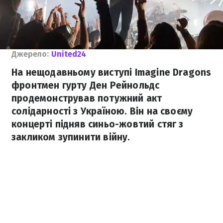
Джерело:
United24
На нещодавньому виступі Imagine Dragons
фронтмен гурту Ден Рейнольдс
продемонстрував потужний акт
солідарності з Україною. Він на своєму
концерті підняв синьо-жовтий стяг з
закликом зупинити війну.