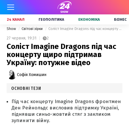
24 КАНАЛ
ГЕОПОЛІТИКА
ЕКОНОМІКА
БІЗНЕС
Show
Світові зірки
Соліст Imagine Dragons під час концерту щиро підтримав Україну: потужне відео
27 червня,
19:31
2
Соліст Imagine Dragons під час
концерту щиро підтримав
Україну: потужне відео
Софія Хомишин
ОСНОВНІ ТЕЗИ
Під час концерту Imagine Dragons фронтмен
Ден Рейнольдс висловив підтримку Україні,
піднявши синьо-жовтий стяг з закликом
зупинити війну.