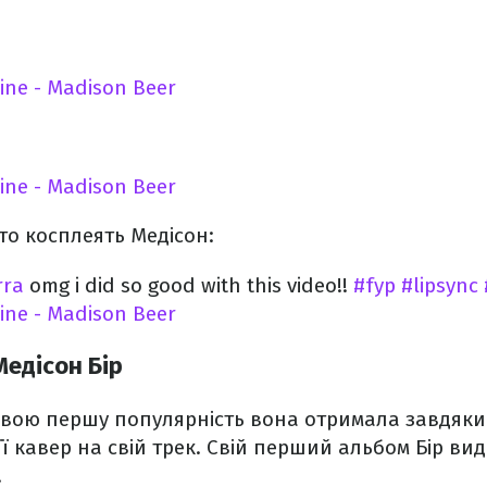
ne - Madison Beer
ne - Madison Beer
сто косплеять Медісон:
rra
omg i did so good with this video!!
#fyp
#lipsync
ne - Madison Beer
Медісон Бір
 Свою першу популярність вона отримала завдяки 
ї кавер на свій трек. Свій перший альбом Бір вида
.