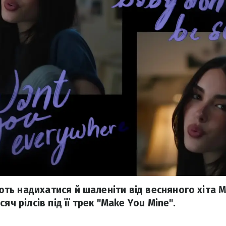
ь надихатися й шаленіти від весняного хіта Ме
яч рілсів під її трек "Make You Mine".