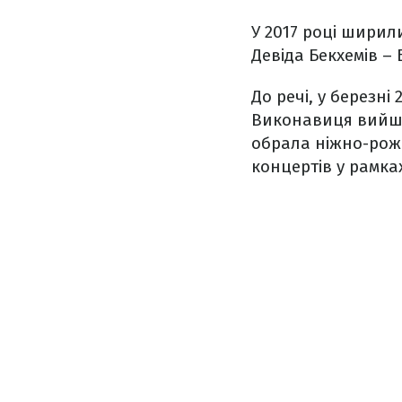
У 2017 році ширили
Девіда Бекхемів – 
До речі, у березні
Виконавиця вийшла
обрала ніжно-роже
концертів у рамках