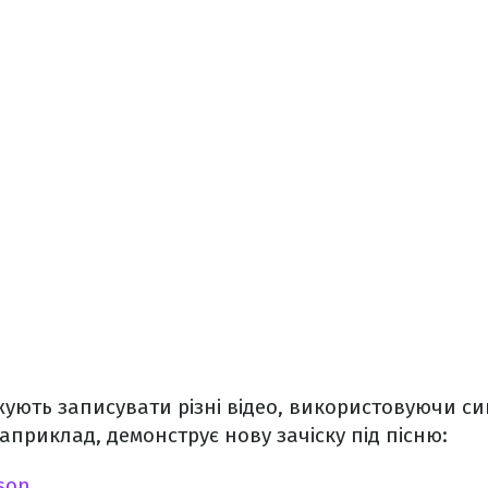
ують записувати різні відео, використовуючи си
наприклад, демонструє нову зачіску під пісню:
son