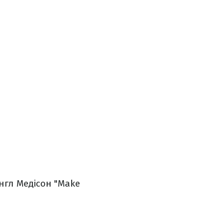
нгл Медісон "Make