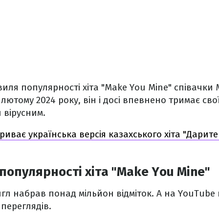
виля популярності хіта "Make You Mine" співачки 
ютому 2024 року, він і досі впевнено тримає свої
 вірусним.
зриває українська версія казахського хіта "Дари
популярності хіта "Make You Mine"
ингл набрав понад мільйон відміток. А на YouTube
 переглядів.