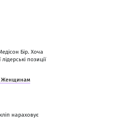
Медісон Бір. Хоча
 лідерські позиції
те Женщинам
 кліп нараховує