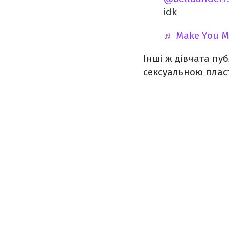
idk
♬ Make You Mi
Інші ж дівчата пу
сексуальною плас