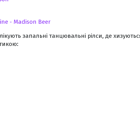
ne - Madison Beer
блікують запальні танцювальні рілси, де хизують
тикою: