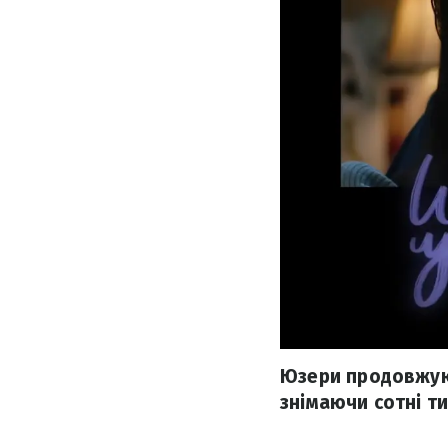
Юзери продовжуют
знімаючи сотні тис