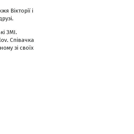
я Вікторії і
рузі.
кі ЗМІ.
lov. Співачка
ому зі своїх