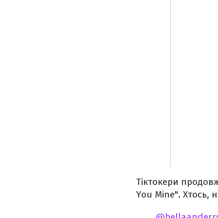
Тіктокери продовж
You Mine". Хтось, 
@bellaanderr