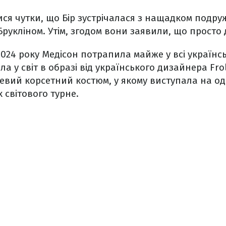
ся чутки, що Бір зустрічалася з нащадком подружж
Брукліном. Утім, згодом вони заявили, що просто д
 2024 року Медісон потрапила майже у всі українсь
 у світ в образі від українського дизайнера Fro
вий корсетний костюм, у якому виступала на одн
 світового турне.