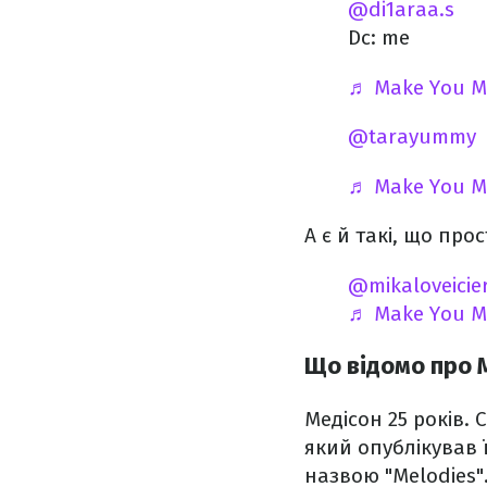
@di1araa.s
Dc: me
♬ Make You Mi
@tarayummy
♬ Make You Mi
А є й такі, що про
@mikaloveicie
♬ Make You Mi
Що відомо про 
Медісон 25 років.
який опублікував ї
назвою "Melodies"