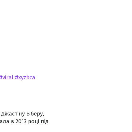
#viral
#xyzbca
Джастіну Біберу,
ла в 2013 році під