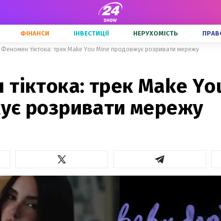
ФІНАНСИ
ІНВЕСТИЦІЇ
НЕРУХОМІСТЬ
ПРАВ
Феномен тіктока: трек Make You Mine продовжує розривати мережу
тіктока: трек Make Yo
ує розривати мережу