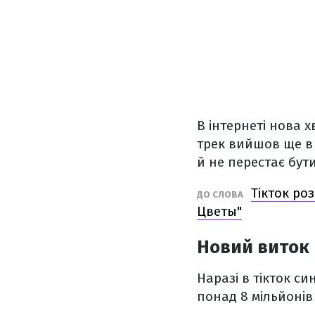
В інтернеті нова х
трек вийшов ще в л
й не перестає бути
Тікток ро
ДО СЛОВА
Цветы"
Новий виток 
Наразі в тікток с
понад 8 мільйонів