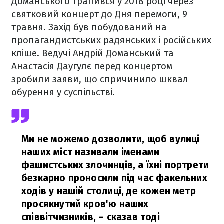
Доманського трапився у 2018 році через
святковий концерт до Дня перемоги, 9
травня. Захід був побудований на
пропагандистських радянських і російських
кліше. Ведучі Андрій Доманський та
Анастасія Даугулє перед концертом
зробили заяви, що спричинило шквал
обурення у суспільстві.
Ми не можемо дозволити, щоб вулиці
наших міст називали іменами
фашистських злочинців, а їхні портрети
безкарно проносили під час факельних
ходів у нашій столиці, де кожен метр
просякнутий кров'ю наших
співвітчизників,
– сказав тоді