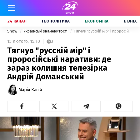
24 КАНАЛ
ГЕОПОЛІТИКА
ЕКОНОМІКА
БІЗНЕС
Show
Українські знаменитості
Тягнув "русскій мір" і проросійські наративи: де зараз колишня телезірка Андрій Доманський
15 лютого,
15:10
3
Тягнув "русскій мір" і
проросійські наративи: де
зараз колишня телезірка
Андрій Доманський
Марія Касій