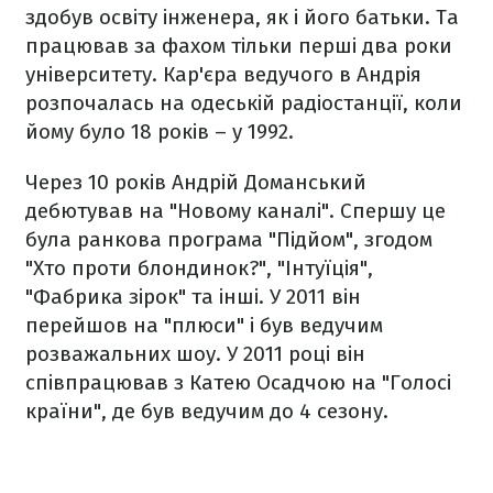
здобув освіту інженера, як і його батьки. Та
працював за фахом тільки перші два роки
університету. Кар'єра ведучого в Андрія
розпочалась на одеській радіостанції, коли
йому було 18 років – у 1992.
Через 10 років Андрій Доманський
дебютував на "Новому каналі". Спершу це
була ранкова програма "Підйом", згодом
"Хто проти блондинок?", "Інтуїція",
"Фабрика зірок" та інші. У 2011 він
перейшов на "плюси" і був ведучим
розважальних шоу. У 2011 році він
співпрацював з Катею Осадчою на "Голосі
країни", де був ведучим до 4 сезону.