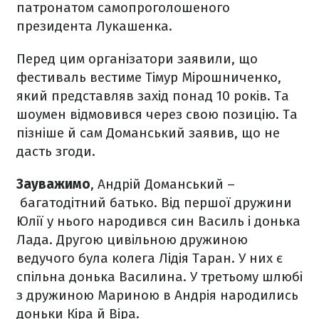
патронатом самопроголошеного
президента Лукашенка.
Перед цим організатори заявили, що
фестиваль вестиме Тімур Мірошниченко,
який представляв захід понад 10 років. Та
шоумен відмовився через свою позицію. Та
пізніше й сам Доманський заявив, що не
дасть згоди.
Зауважимо
, Андрій Доманський –
багатодітний батько. Від першої дружини
Юлії у нього народився син Василь і донька
Лада. Другою цивільною дружиною
ведучого була колега Лідія Таран. У них є
спільна донька Василина. У третьому шлюбі
з дружиною Мариною в Андрія народились
доньки Кіра й Віра.