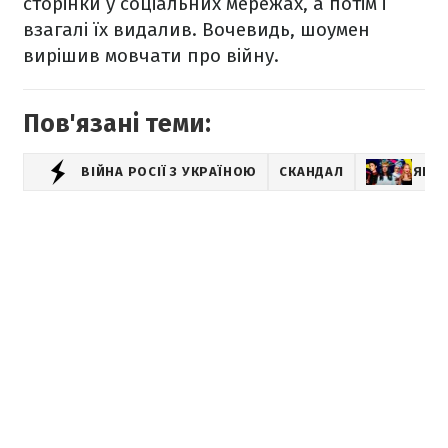
сторінки у соціальних мережах, а потім і
взагалі їх видалив. Вочевидь, шоумен
вирішив мовчати про війну.
Пов'язані теми:
ВІЙНА РОСІЇ З УКРАЇНОЮ
СКАНДАЛ
ЯК З