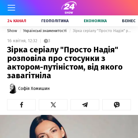
24 КАНАЛ
ГЕОПОЛІТИКА
ЕКОНОМІКА
БІЗНЕС
Show
Українські знаменитості
Зірка серіалу "Просто Надія" розповіла про стосунки з актором-путіністом, від якого завагітніла
16 квітня,
12:32
3
Зірка серіалу "Просто Надія"
розповіла про стосунки з
актором-путіністом, від якого
завагітніла
Софія Хомишин