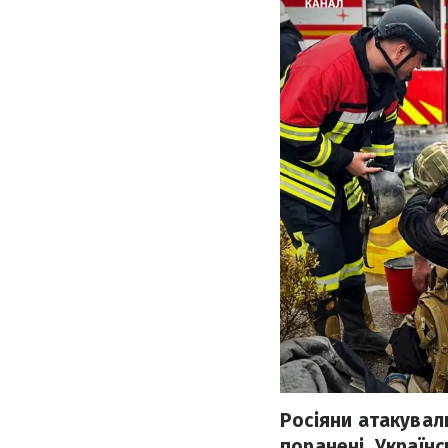
Росіяни атакували
поранені. Українс