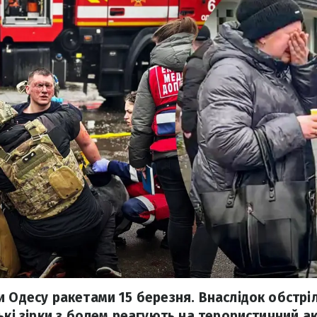
 Одесу ракетами 15 березня. Внаслідок обстріл
ькі зірки з болем реагують на терористичний ак