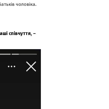
батьків чоловіка.
аші співчуття,
–