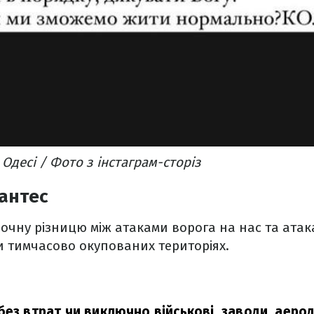
 Одесі / Фото з інстаграм-сторіз
антес
очну різницю між атаками ворога на нас та ата
чи тимчасово окупованих територіях.
без втрат чи виключно військові, заводи, аеро