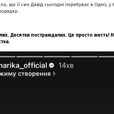
а, що її син Давід сьогодні перебуває в Одесі, у 
порядку.
лих. Десятки постраждалих. Це просто жесть! Н
тка.