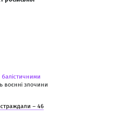
і
балістичними
ть воєнні злочини
постраждали – 46