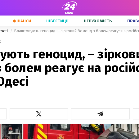
ФІНАНСИ
ІНВЕСТИЦІЇ
НЕРУХОМІСТЬ
ПРАВ
тості
Влаштовують геноцид, – зірковий бомонд з болем реагує на російс
3
ують геноцид, – зірков
 болем реагує на росій
Одесі