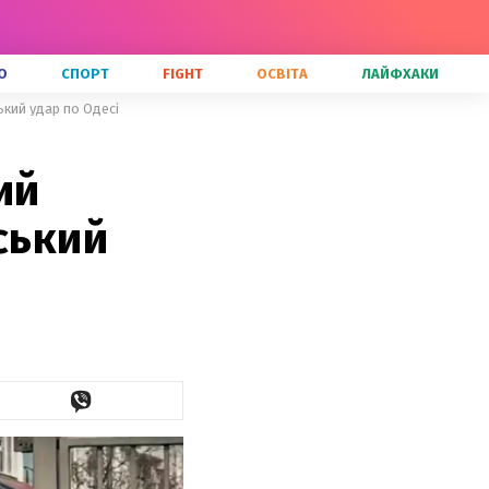
О
СПОРТ
FIGHT
ОСВІТА
ЛАЙФХАКИ
ький удар по Одесі
ий
ський