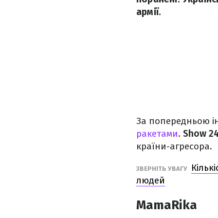
армії.
За попередньою ін
ракетами
.
Show 2
країни-агресора.
Кільк
ЗВЕРНІТЬ УВАГУ
людей
MamaRika