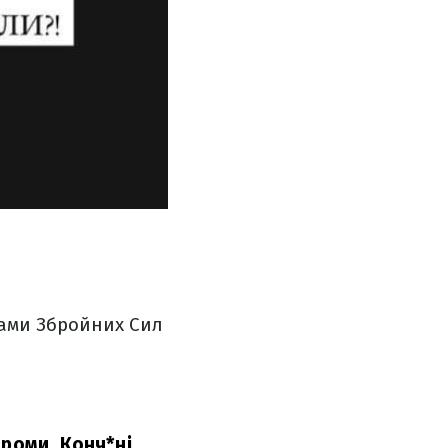
ками Збройних Сил
дроми. Конч*ні