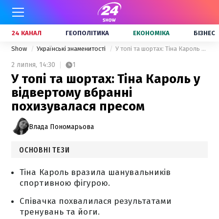
24 КАНАЛ
ГЕОПОЛІТИКА
ЕКОНОМІКА
БІЗНЕС
Show
Українські знаменитості
У топі та шортах: Тіна Кароль у відвертому вбранні похизувалася пресом
2 липня,
14:30
1
У топі та шортах: Тіна Кароль у
відвертому вбранні
похизувалася пресом
Влада Пономарьова
ОСНОВНІ ТЕЗИ
Тіна Кароль вразила шанувальників
спортивною фігурою.
Співачка похвалилася результатами
тренувань та йоги.