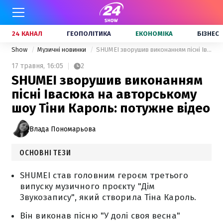
24 КАНАЛ
ГЕОПОЛІТИКА
ЕКОНОМІКА
БІЗНЕС
Show
Музичні новинки
SHUMEI зворушив виконанням пісні Івасюка на авторському шоу Тіни Кароль: потужне відео
17 травня,
16:05
2
SHUMEI зворушив виконанням
пісні Івасюка на авторському
шоу Тіни Кароль: потужне відео
Влада Пономарьова
ОСНОВНІ ТЕЗИ
SHUMEI став головним героєм третього
випуску музичного проєкту "Дім
Звукозапису", який створила Тіна Кароль.
Він виконав пісню "У долі своя весна"