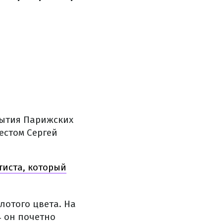
рытия Парижских
естом Сергей
тиста, который
лотого цвета. На
4 он почетно