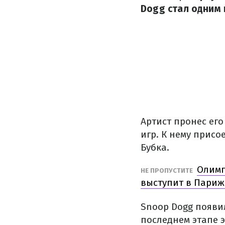
Dogg стал одним 
Артист пронес ег
игр. К нему прис
Бубка.
Олимп
НЕ ПРОПУСТИТЕ
выступит в Париж
Snoop Dogg появил
последнем этапе 