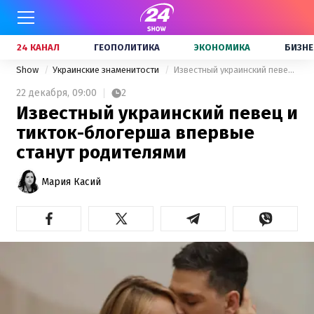
24 КАНАЛ
ГЕОПОЛИТИКА
ЭКОНОМИКА
БИЗНЕ
Show
Украинские знаменитости
Известный украинский певец и тикток-блогерша впервые станут родителями
22 декабря,
09:00
2
Известный украинский певец и
тикток-блогерша впервые
станут родителями
Мария Касий