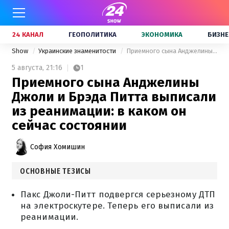
24 КАНАЛ
ГЕОПОЛИТИКА
ЭКОНОМИКА
БИЗНЕ
Show
Украинские знаменитости
Приемного сына Анджелины Джоли и Брэда Питта выписали из реанимации: в каком он сейчас состоянии
5 августа,
21:16
1
Приемного сына Анджелины
Джоли и Брэда Питта выписали
из реанимации: в каком он
сейчас состоянии
София Хомишин
ОСНОВНЫЕ ТЕЗИСЫ
Пакс Джоли-Питт подвергся серьезному ДТП
на электроскутере. Теперь его выписали из
реанимации.