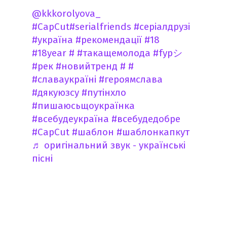
@kkkorolyova_
#CapCut
#serialfriends
#серіалдрузі
#україна
#рекомендації
#18
#18year
#
#такащемолода
#fypシ
#рек
#новийтренд
#
#
#славаукраїні
#героямслава
#дякуюзсу
#путінхло
#пишаюсьщоукраїнка️
#всебудеукраїна
#всебудедобре
#CapCut
#шаблон
#шаблонкапкут
♬ оригінальний звук - українські
пісні