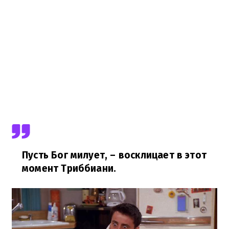
Пусть Бог милует,
– восклицает в этот
момент Триббиани.