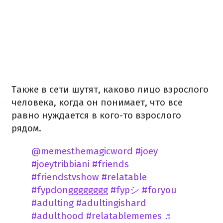
Также в сети шутят, каково лицо взрослого
человека, когда он понимает, что все
равно нуждается в кого-то взрослого
рядом.
@memesthemagicword
#joey
#joeytribbiani
#friends
#friendstvshow
#relatable
#fypdongggggggg
#fypシ
#foryou
#adulting
#adultingishard
#adulthood
#relatablememes
♬