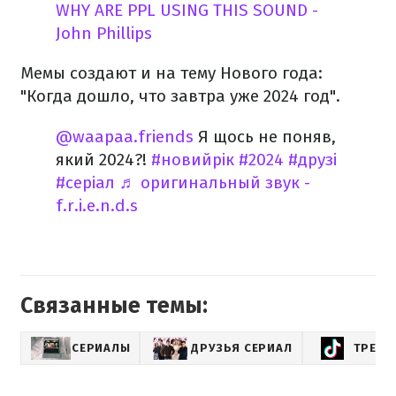
WHY ARE PPL USING THIS SOUND -
John Phillips
Мемы создают и на тему Нового года:
"Когда дошло, что завтра уже 2024 год".
@waapaa.friends
Я щось не поняв,
який 2024?!
#новийрік
#2024
#друзі
#серіал
♬ оригинальный звук -
f.r.i.e.n.d.s
Связанные темы:
СЕРИАЛЫ
ДРУЗЬЯ СЕРИАЛ
ТРЕНД