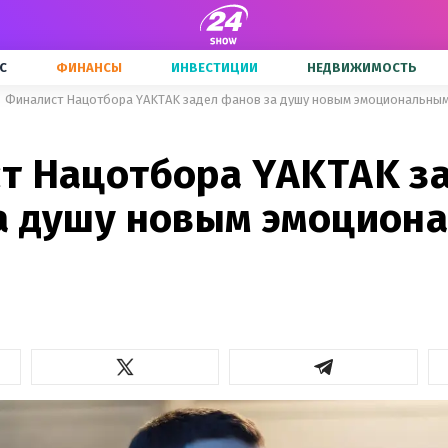
С
ФИНАНСЫ
ИНВЕСТИЦИИ
НЕДВИЖИМОСТЬ
Финалист Нацотбора YAKTAK задел фанов за душу новым эмоциональным
2
т Нацотбора YAKTAK з
а душу новым эмоцион