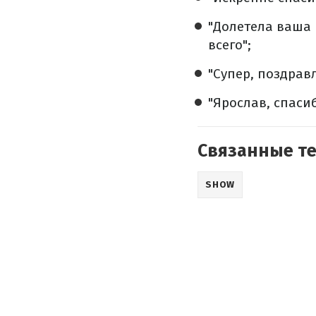
"Долетела ваша 
всего";
"Супер, поздрав
"Ярослав, спасиб
Связанные т
SHOW