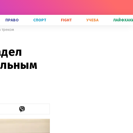
ПРАВО
СПОРТ
FIGHT
УЧЕБА
ЛАЙФХАК
 треком
адел
альным