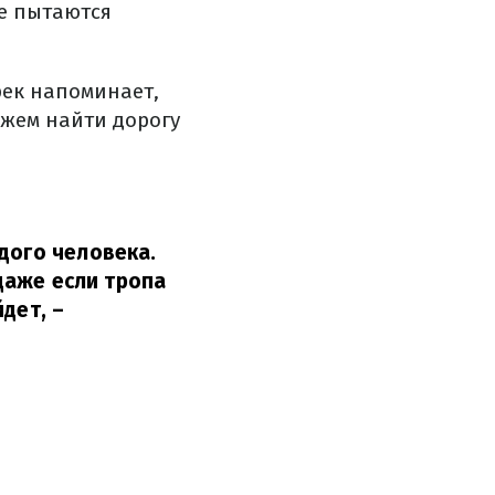
ие пытаются
рек напоминает,
ожем найти дорогу
дого человека.
 даже если тропа
йдет,
–