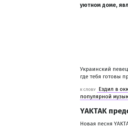
уютном доме, яв
Украинский певец 
где тебя готовы п
Ездил в ок
К СЛОВУ
популярной музык
YAKTAK пред
Новая песня YAKT