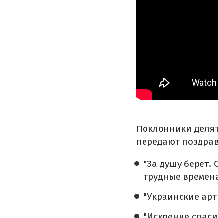
Поклонники делят
передают поздрав
"За душу берет.
трудные времена
"Украинские арт
"Искренне спасиб