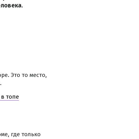
еловека.
е. Это то место,
.
 в топе
ме, где только