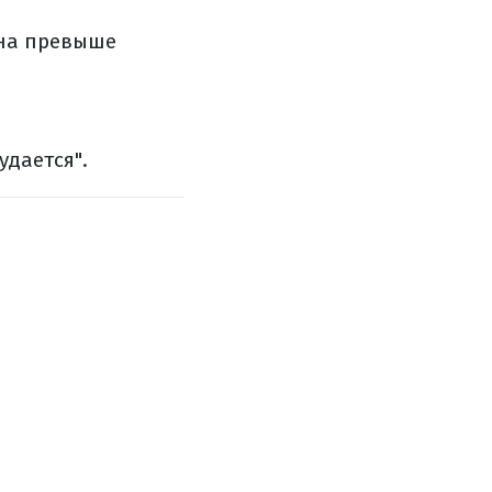
ина превыше
удается".