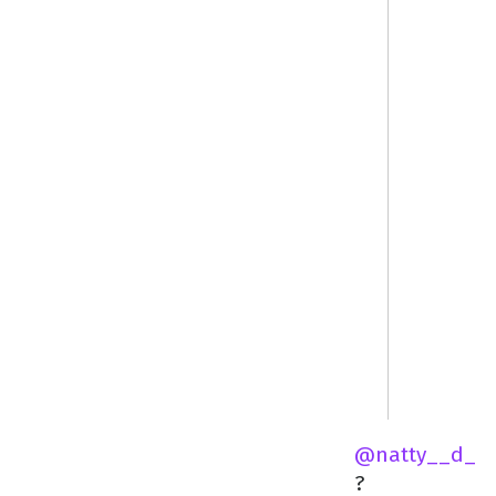
@natty__d_
️‍?