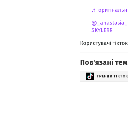
♬ оригінальни
@_anastasia_
SKYLERR
Користувачі тікток
Пов'язані тем
ТРЕНДИ TIKTO