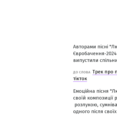
Авторами пісні "Л
Євробачення-2024
випустили спільни
Трек про п
ДО СЛОВА
тікток
Емоційна пісня "Лю
своїй композиції 
розлукою, сумніва
одного після своїх