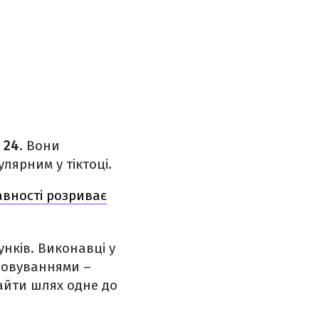
 24
. Вони
улярним у тіктоці.
давності розриває
унків. Виконавці у
обовуваннями –
найти шлях одне до