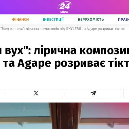
ФІНАНСИ
ІНВЕСТИЦІЇ
НЕРУХОМІСТЬ
ПРАВ
"Мед для вух": лірична композиція від SKYLERR та Agape розриває тікток
 вух": лірична композиц
та Agape розриває тік