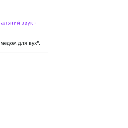
альний звук -
"медом для вух".