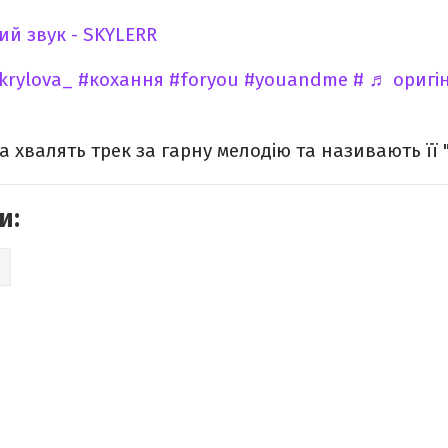
й звук - SKYLERR
krylova_
#кохання️️
#foryou
#youandme
#️
♬ оригін
а хвалять трек за гарну мелодію та називають її 
и:
K