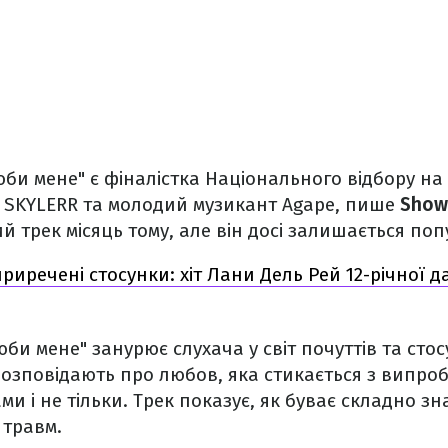
юби мене" є фіналістка Національного відбору на
 SKYLERR та молодий музикант Agape, пише
Show
й трек місяць тому, але він досі залишається поп
риречені стосунки: хіт Лани Дель Рей 12-річної 
би мене" занурює слухача у світ почуттів та стос
розповідають про любов, яка стикається з випр
ми і не тільки. Трек показує, як буває складно з
 травм.