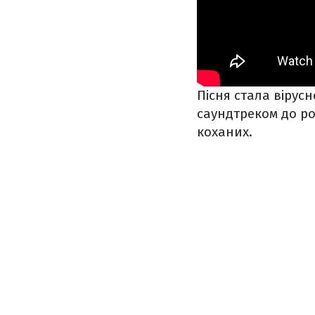
Пісня стала вірусн
саундтреком до ро
коханих.