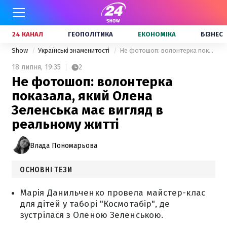
24 КАНАЛ
ГЕОПОЛІТИКА
ЕКОНОМІКА
БІЗНЕС
Show
Українські знаменитості
Не фотошоп: волонтерка показала, який Олена Зеленська має вигляд в реальному житті
18 липня,
19:35
2
Не фотошоп: волонтерка
показала, який Олена
Зеленська має вигляд в
реальному житті
Влада Пономарьова
ОСНОВНІ ТЕЗИ
Марія Данильченко провела майстер-клас
для дітей у таборі "Космотабір", де
зустрілася з Оленою Зеленською.