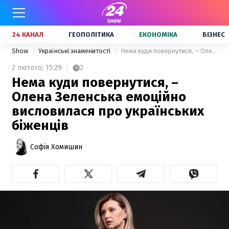
24 КАНАЛ
ГЕОПОЛІТИКА
ЕКОНОМІКА
БІЗНЕС
Show
Українські знаменитості
Нема куди повернутися, – Олена Зеленська емоційно висловилася про українських біженців
2 лютого,
15:29
2
Нема куди повернутися, –
Олена Зеленська емоційно
висловилася про українських
біженців
Софія Хомишин